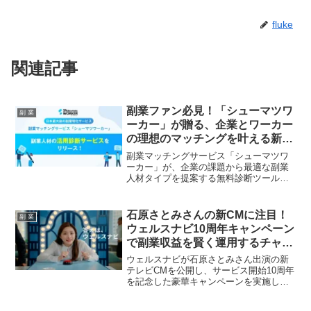
fluke
関連記事
副業ファン必見！「シューマツワ
副 業
ーカー」が贈る、企業とワーカー
の理想のマッチングを叶える新ツ
ール登場！
副業マッチングサービス「シューマツワ
ーカー」が、企業の課題から最適な副業
人材タイプを提案する無料診断ツールを
リリース！あなたのスキルが活かせる企
業がきっと見つかる、未来の副業ライフ
を応援する画期的なサービスに注目で
石原さとみさんの新CMに注目！
副 業
す！
ウェルスナビ10周年キャンペーン
で副業収益を賢く運用するチャン
ス！
ウェルスナビが石原さとみさん出演の新
テレビCMを公開し、サービス開始10周年
を記念した豪華キャンペーンを実施しま
す。副業で得た収入を効率的に運用した
い副業ファンにとって、見逃せない情報