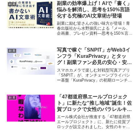
が満載です。
副業の効率爆上げ！AIで「書く」
副 業
悩みを解消し、思考を150%言語
化する究極のAI文章術が登場
副業に励む皆さんの強い味方が登場！青
春出版社から水野操氏による『メール、
企画書、プレゼン資料―思考を150％言語
化するAI文章術』が発売されました。AI
を活用して「書く」作業から解放され、
限られた時間で最大限のクリエイティブ
写真で稼ぐ「SNPIT」がWeb3イ
副 業
な成果を出すための秘訣が詰まった一冊
ンフラ「KuraPrivacy」とタッ
です。
グ！副業ファン必見の安心・安全
なGameFi新時代へ
スマホカメラで楽しむ対戦型写真アプリ
「SNPIT」が、オンチェーンプライバシ
ー基盤「KuraPrivacy」の初期ローンチパ
ートナープログラムに参画しました。こ
の提携により、Web3におけるプライバシ
ー保護と規制対応を両立させ、GameFiの
「47都道府県エールプロジェク
副 業
新たな可能性を広げることが期待されま
ト」に新たな“推し地域”誕生！佐
す。副業としてGameFiに注目するファン
賀ブロックで女性のパラレルキャ
にとって、より安全で信頼性の高いエコ
リアが花開く！
システムの構築が進む、見逃せない動き
エール株式会社が推進する「47都道府県
です！
エールプロジェクト」に、新たに佐賀ブ
ロックが設立されました。女性のキャリ
ア形成支援と地域創生を掲げ、複業人財
の活躍を応援するこの取り組みは、副業