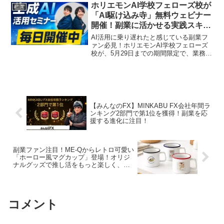
ファンにとって見逃せない「推し活」の
ホリエモンAI学校フェローズ校が
副 業
舞台となるでしょう。
「AI駆け込み寺」無料ウェビナー
開催！副業に活かせる実践スキル
をGETするチャンス！
AI活用に乗り遅れたと感じている副業フ
ァン必見！ホリエモンAI学校フェローズ
校が、5月29日までの期間限定で、業務に
合わせたAI活用事例を紹介する無料ウェ
ビナーを毎日開催します。明日から副業
に使える実践的なスキルを習得し、あな
たの推し活をさらに加速させましょう！
【みんなのFX】MINKABU FX会社年間ラ
ンキング2部門で第1位を獲得！副業を応
援する進化に注目！
副業ファン注目！ME-Qからレトロ可愛い
「ホーロー風マグカップ」登場！オリジ
ナルグッズで推し活をもっと楽しく、副
業を加速させよう！
コメント