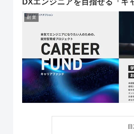
DXエンジニアを目指せる「キ
副 業
目