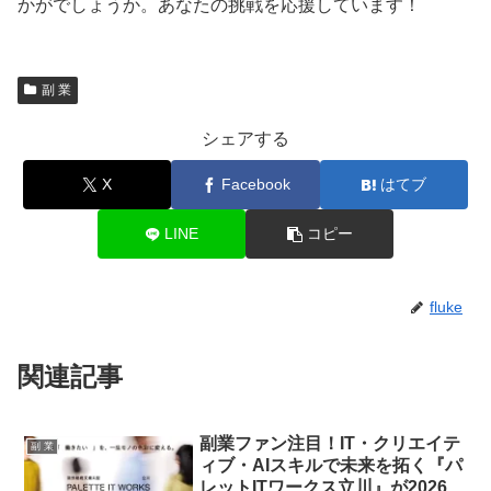
かがでしょうか。あなたの挑戦を応援しています！
副 業
シェアする
X
Facebook
はてブ
LINE
コピー
fluke
関連記事
副業ファン注目！IT・クリエイテ
副 業
ィブ・AIスキルで未来を拓く『パ
レットITワークス立川』が2026年