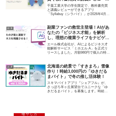
学生生活を豊かにする新アプリが
かせる、最新情報と市場の動向を深掘り
千葉工業大学の学生限定で、教科書売買
します！
登場！
と講義レビューができるアプリ
「Syllabuy（シラバイ）」が2026年4月21
日にリリースされました。不要な教科書
を売って「お小遣い稼ぎ」をしたり、リ
アルな講義レビューで履修計画を立てた
副業ファンの救世主登場！AIがあ
副 業
りと、学生生活をより豊かに、効率的に
なたの「ビジネス才能」を解析
サポートする新しいツールとして注目を
し、理想の複業ライフをナビゲー
集めています。
ト！
エール株式会社が、AIによるビジネス才
能解析サービス「ミホエル.A」を正式リ
リースしました。月額980円で個人の特性
や最適な行動タイミングをAIが指南し、
特に女性の複業を力強く後押しします。
あなたの副業を次のステージへと導く、
北海道の絶景で「すきまろ」雪像
副 業
まさに「専属ビジネス戦略家」の誕生で
作り！時給3,000円の「ゆきだる
す！
まバイト」で冬の推し活体験！
スキマバイトアプリ『シェアフル』が、
さっぽろ羊ヶ丘展望台でユニークな「ゆ
きだるまバイト」を募集します。時給
3,000円、交通費全額支給で、家族での参
加も可能な特別な冬の思い出作りを体験
できます。