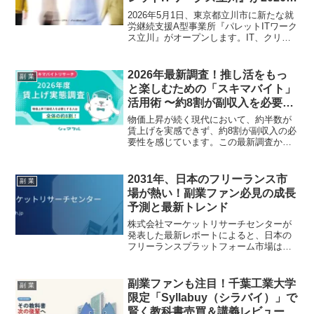
5月1日オープン！
2026年5月1日、東京都立川市に新たな就
労継続支援A型事業所『パレットITワーク
ス立川』がオープンします。IT、クリエ
イティブ、AI活用といった現代に欠かせ
ない実践的なスキルを習得できるこの施
設は、スキルアップを目指し副業を視野
2026年最新調査！推し活をもっ
副 業
に入れる方々にとっても見逃せない存在
と楽しむための「スキマバイト」
となるでしょう。
活用術 〜約8割が副収入を必要と
する時代に〜
物価上昇が続く現代において、約半数が
賃上げを実感できず、約8割が副収入の必
要性を感じています。この最新調査から
見えてくる「スキマバイト」の可能性
と、推し活をさらに充実させるための賢
い働き方について深掘りします。
2031年、日本のフリーランス市
副 業
場が熱い！副業ファン必見の成長
予測と最新トレンド
株式会社マーケットリサーチセンターが
発表した最新レポートによると、日本の
フリーランスプラットフォーム市場は
2031年までに1億9,424万米ドルを超える
規模に成長すると予測されています。柔
軟な働き方を求める声が高まる中、AIや
副業ファンも注目！千葉工業大学
副 業
ブロックチェーンといった最新技術がフ
限定「Syllabuy（シラバイ）」で
リーランスの「推し活」を強力にバック
賢く教科書売買＆講義レビュー！
アップ。あなたの副業ライフをさらに輝