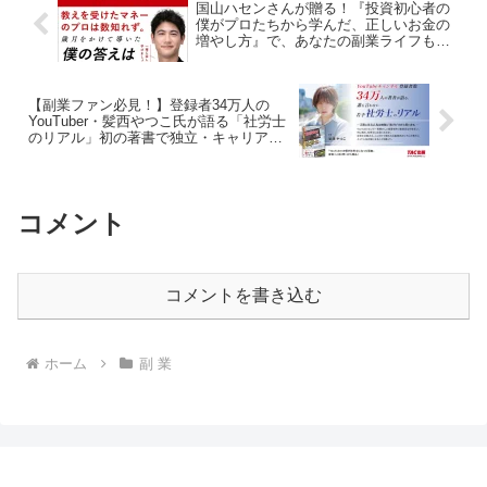
国山ハセンさんが贈る！『投資初心者の
僕がプロたちから学んだ、正しいお金の
増やし方』で、あなたの副業ライフも加
速！
【副業ファン必見！】登録者34万人の
YouTuber・髪西やつこ氏が語る「社労士
のリアル」初の著書で独立・キャリアの
秘訣を公開！
コメント
コメントを書き込む
ホーム
副 業