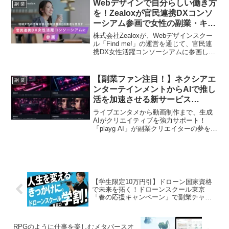
方の選択肢を伝え、自身のキャリアを主
Webデザインで自分らしい働き方
副 業
体的に創造する大切さを伝えたこの取り
を！Zealoxが官民連携DXコンソ
組みは、複業が社会に深く根差し、誰も
ーシアム参画で女性の副業・キャ
が挑戦できる未来への第一歩となるでし
リアを強力支援！
ょう。
株式会社Zealoxが、Webデザインスクー
ル「Find me!」の運営を通じて、官民連
携DX女性活躍コンソーシアムに参画しま
した。これにより、女性のデジタルスキ
ル習得と就業機会の創出を加速させ、副
業やキャリアチェンジを目指す女性を力
【副業ファン注目！】ネクシアエ
副 業
強くサポートします。
ンターテインメントからAIで推し
活を加速させる新サービス
「playg AI」が登場！
ライブエンタメから動画制作まで、生成
AIがクリエイティブを強力サポート！
「playg AI」が副業クリエイターの夢を叶
え、推し活をもっと楽しくする。
【学生限定10万円引】ドローン国家資格
で未来を拓く！ドローンスクール東京
「春の応援キャンペーン」で副業チャン
スを掴もう！
RPGのように仕事を楽しむメタバースオ