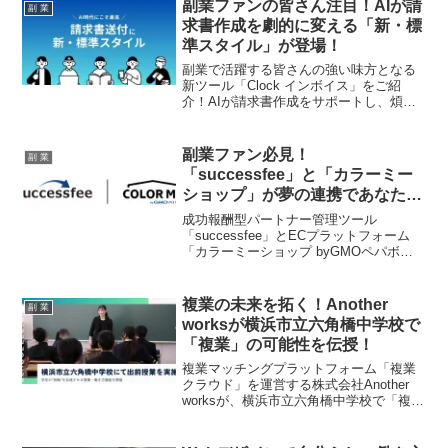
した。新しい挑戦を応援する、その調査
副業ファンの皆さん注目！AIが請
副 業
結果を詳しく見ていきましょう！
求書作成を劇的に変える「新・標
準スタイル」が登場！
副業で活躍する皆さんの強い味方となる
新ツール「Clock インボイス」をご紹
介！AIが請求書作成をサポートし、煩雑
な事務作業から解放される最新情報を、
ファンの期待感を高める親しみやすい文
体でお届けします。
副業ファン必見！
副 業
「successfee」と「カラーミー
ショップ」が夢の連携であなたの
推し活が収益に直結？！
成功報酬型パートナー管理ツール
「successfee」とECプラットフォーム
「カラーミーショップ byGMOペパボ」
がシステム連携を開始しました。これに
より、EC事業者は自社ECに最適化され
た成果報酬型パートナー施策を簡単に導
複業の未来を拓く！Another
副 業
入・運用できるようになります。副業で
worksが横浜市立六角橋中学校で
「推し」のECサイトを応援したいファン
「複業」の可能性を伝授！
にとって、より透明性の高い環境で、活
動が直接的な収益につながる新たなチャ
複業マッチングプラットフォーム「複業
ンスが到来します。
クラウド」を運営する株式会社Another
worksが、横浜市立六角橋中学校で「複
業」をテーマにした出前授業を実施しま
した。未来を担う若者たちに多様な働き