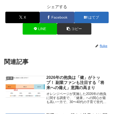
シェアする
X
Facebook
はてブ
LINE
コピー
fluke
関連記事
2026年の抱負は「健」がトッ
副 業
プ！ 副業ファンも注目する「将
来への備え」意識の高まり
オレンジページが実施した2026年の抱負
に関する調査で、「健康」への関心が最
も高い一方で、30〜40代の子育て世代で
は資格取得やお金の管理、そして副業・
収入アップへの意欲が浮き彫りになりま