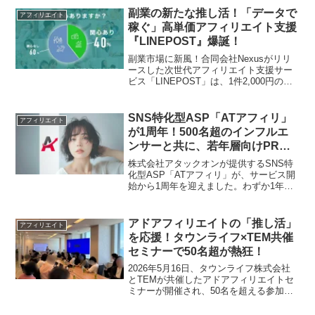
たまらない3つの豪華キャンペーンを期間
副業の新たな推し活！「データで
アフィリエイト
限定で開催。アフィリエイターもコンテ
稼ぐ」高単価アフィリエイト支援
ンツクリエイターも、このチャンスを見
『LINEPOST』爆誕！
逃さないでください！
副業市場に新風！合同会社Nexusがリリ
ースした次世代アフィリエイト支援サー
ビス「LINEPOST」は、1件2,000円の高
単価報酬とデータ可視化で、副業ファン
が成果を出しやすくなるよう強力にサポ
ート。ビジネスオーナーとしての成長も
SNS特化型ASP「ATアフィリ」
アフィリエイト
応援する、まさに推し活を加速させる注
が1周年！500名超のインフルエ
目サービスです。
ンサーと共に、若年層向けPRの
新たな時代を切り拓く！
株式会社アタックオンが提供するSNS特
化型ASP「ATアフィリ」が、サービス開
始から1周年を迎えました。わずか1年で
提携インフルエンサーは500メディアを突
破し、10代〜20代の若年層をターゲット
とするPR施策で多くの企業に活用されて
アドアフィリエイトの「推し活」
アフィリエイト
います。副業ファンにとって、この成長
を応援！タウンライフ×TEM共催
中のプラットフォームがどのような新た
セミナーで50名超が熱狂！
なチャンスと可能性をもたらすのか、そ
の魅力に迫ります。
2026年5月16日、タウンライフ株式会社
とTEMが共催したアドアフィリエイトセ
ミナーが開催され、50名を超える参加者
が集結しました。TEM代表けいぞう氏の
基調講演やアフィリエイターとのクロス