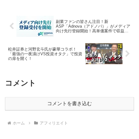
トークを通じて、参加者は具体的なノウ
ハウや一次情報を獲得。今後のタウンラ
イフの展開にも期待が高まります。
副業ファンの皆さん注目！新
ASP「Adnova（アドノバ）」がメディア
向け先行登録開始！高単価案件で収益UP
のチャンス到来
松井証券と河野玄斗氏が豪華コラボ！
「最強の一夜漬けVS投資オタク」で投資
の扉を開く！
コメント
コメントを書き込む
ホーム
アフィリエイト