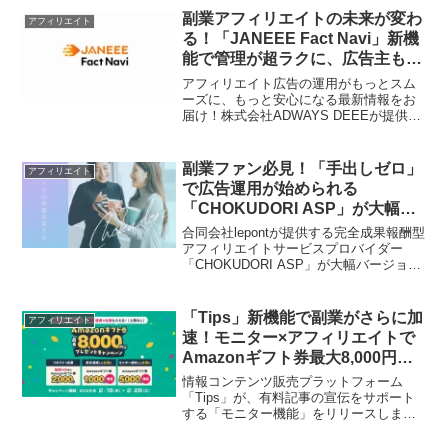
副業アフィリエイトの未来が変わ
アフィリエイト
る！「JANEEE Fact Navi」新機
能で管理が超ラクに、広告主も安
心！
アフィリエイト広告の運用がもっとスム
ーズに、もっと安心になる最新情報をお
届け！株式会社ADWAYS DEEEが提供す
る「JANEEE Fact Navi」に、広告掲載ペ
ージを自動で収集・管理する新機能が追
加されました。これからの副業アフィリ
副業ファン必見！「手出しゼロ」
アフィリエイト
エイターの「推し活」を強力にサポート
で広告運用が始められる
するこの進化について、詳しく見ていき
「CHOKUDORI ASP」が大幅進
ましょう！
化！夢の収益化を応援する新サー
合同会社lepontが提供する完全成果報酬型
ビスに注目！
アフィリエイトサービスプロバイダー
「CHOKUDORI ASP」が大幅バージョン
アップ。広告費・LP制作費・クリエイテ
ィブ費用がすべて「手出しゼロ」で始め
られるという、副業ファンにとって夢の
「Tips」新機能で副業がさらに加
アフィリエイト
ようなサービスが、あなたの推し活収益
速！モニター×アフィリエイトで
化を強力にバックアップします！
Amazonギフト券最大8,000円分
GETのチャンス！
情報コンテンツ販売プラットフォーム
「Tips」が、有料記事の宣伝をサポート
する「モニター機能」をリリースしまし
た！これに合わせて、Amazonギフト券が
最大8,000円分もらえる、副業ファンには