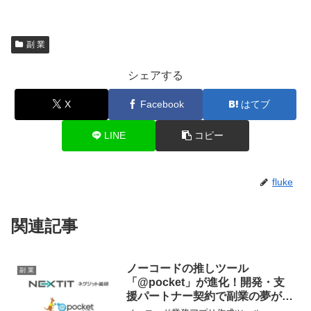
副 業
シェアする
X
Facebook
はてブ
LINE
コピー
fluke
関連記事
ノーコードの推しツール
副 業
「@pocket」が進化！開発・支
援パートナー契約で副業の夢が加
速するチャンス！