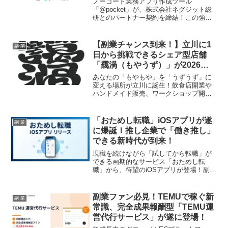
ノーコード業務アプリ作成ツール
「@pocket」が、株式会社ネグジット総
研とのパートナー契約を締結！この強力
なタッグにより、カスタム開発やプラグ
インの提供が強化され、ノーコード・ロ
ーコード開発の可能性が大きく広がりま
【副業チャンス到来！】立川に1
副 業
す。副業で新しいアプリ開発に挑戦した
日から挑戦できるシェア型店舗
いあなたにとって、まさに推し活を後押
「靄渦（もやうず）」が2026年8
しする朗報です！
月オープン！
あなたの「もやもや」を「うずうず」に
変える場所が立川に誕生！飲食店開業や
ハンドメイド販売、ワークショップ開催
など、低コストで夢への一歩を踏み出せ
るチャレンジショップ「靄渦」の魅力を
ご紹介します。
「おためし転職」iOSアプリが遂
副 業
に爆誕！推し企業で「働き推し」
できる新時代が到来！
現職を続けながら「試してから転職」が
できる画期的なサービス「おためし転
職」から、待望のiOSアプリが登場！副業
ファン必見の、スマホひとつでキャリア
体験が完結する新時代の働き方をご紹介
します。あなたの「働き推し」が、もっ
副業ファン必見！TEMUで稼ぐ新
副 業
と身近になりますよ！
常識、完全成果報酬型「TEMU運
営代行サービス」が遂に登場！