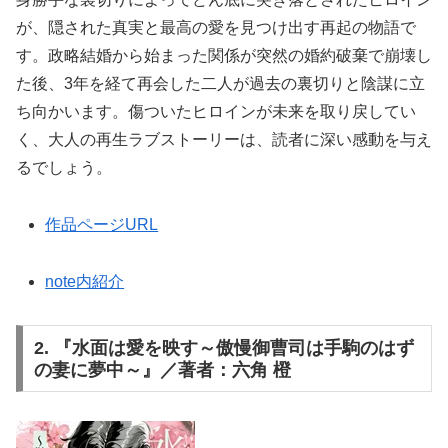
が、隠された真実と最高の愛を見つけ出す再起の物語で
す。政略結婚から始まった関係が突然の婚約破棄で崩壊し
た後、3年を経て再会した二人が過去の裏切りと陰謀に立
ち向かいます。傷ついたヒロインが未来を取り戻してい
く、大人の再生ラブストーリーは、読者に深い感動を与え
るでしょう。
作品ページURL
note内紹介
2. 『水面は愛を映す～傲慢御曹司は手駒のはず
の妻に夢中～』／著者：六角 橙