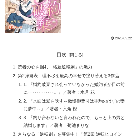
2026.05.22
目次
読者の心を掴む「格差逆転劇」の魅力
第2弾発表！理不尽を最高の幸せで塗り替える3作品
1. 『婚約破棄され会っていなかった婚約者が目の前
に‥‥‥‥‥‥。』／著者：水月 花
2. 『水面は愛を映す～傲慢御曹司は手駒のはずの妻
に夢中～』／著者：六角 橙
3. 『釣り合わないと言われたので、もっと上の男と
結婚します』／著者：菊池まりな
さらなる「逆転劇」を募集中！「第2回 逆転ヒロイン