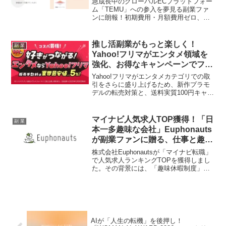
急成長中のグローバルECプラットフォー
ム「TEMU」への参入を夢見る副業ファ
ンに朗報！初期費用・月額費用ゼロ、売
上の5%のみで始められる画期的な
「TEMU運営代行サービス」がトゥルー
コンサルティング株式会社から提供開始
推し活副業がもっと楽しく！
副 業
されました。リスクを抑えてグローバル
Yahoo!フリマがエンタメ領域を
市場で活躍するチャンスを掴みましょ
強化、お得なキャンペーンでファ
う！
ンを徹底応援！
Yahoo!フリマがエンタメカテゴリでの取
引をさらに盛り上げるため、新作プラモ
デルの転売対策と、送料実質100円キャン
ペーンを発表しました。副業で推し活を
応援したいファンにとって、安心でお得
な最新情報をお届けします。
マイナビ人気求人TOP獲得！「日
副 業
本一多趣味な会社」Euphonauts
が副業ファンに贈る、仕事と趣味
を両立する新時代の働き方
株式会社Euphonautsが「マイナビ転職」
で人気求人ランキングTOPを獲得しまし
た。その背景には、「趣味休暇制度」や
「副業・リモートワークOK」といった、
趣味も仕事も諦めない新しい働き方を支
える独自の制度と文化があり、副業を考
える多くの人々から注目を集めていま
す。
AIが「人生の転機」を後押し！