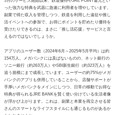
5月のサービス開始以来、鉄道優待やJRE POINT還元とい
った強力な特典を武器に急速に利用者を増やしています。
副業で得た収入を管理しつつ、鉄道を利用した遠征や推し
活イベントへの参加で、お得にポイントを貯めたり優待を
受けたりできるのは、まさに「推し活応援」サービスと言
えるのではないでしょうか。
アプリのユーザー数（2024年6月～2025年5月平均）は約
154万人。メガバンクには及ばないものの、ネット銀行の
ソニー銀行（約263万人）やSBI新生銀行（約323万人）を
追う規模にまで成長しています。ユーザーの約75%がメガ
バンクのアプリも併用していることから、店舗サポートが
手厚いメガバンクをメインにしつつ、日常の移動でお得な
特典が得られるJRE BANKを賢く使い分けている生活者像
が浮かび上がります。これは、副業と本業を両立させる皆
さんのスマートなライフスタイルにも通じるものがあるか