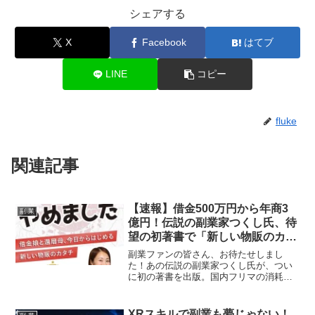
シェアする
X
Facebook
はてブ
LINE
コピー
fluke
関連記事
【速報】借金500万円から年商3
副 業
億円！伝説の副業家つくし氏、待
望の初著書で「新しい物販のカタ
チ」を本日解禁！還暦母が月30万
副業ファンの皆さん、お待たせしまし
円稼いだ秘訣も！
た！あの伝説の副業家つくし氏が、つい
に初の著書を出版。国内フリマの消耗戦
から脱却し、機械音痴の還暦母でも月30
万円を稼ぎ出した「新しい物販のカタ
チ」が、本日解禁されました！あなたの
XRスキルで副業も夢じゃない！