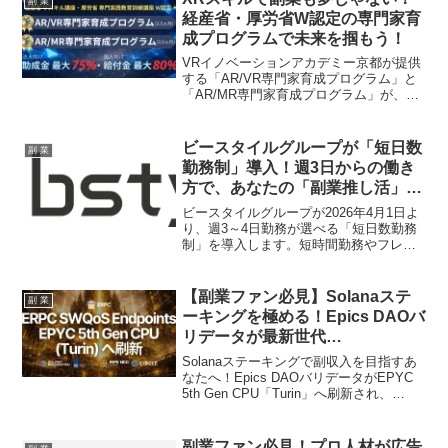
副 業
副業ライフを劇的に変えるヒントが、こ
経産省・厚労省W認定の専門家育
の一冊に凝縮されています！
成プログラムで未来を掴もう！
VRイノベーションアカデミー京都が提供
する「AR/VR専門家育成プログラム」と
「AR/MR専門家育成プログラム」が、経
済産業省の「リスキル講座」と厚生労働
省の「専門実践教育訓練講座」にW認定
されました。これにより、受講料の最大
ビースタイルグループが「短日数
副 業
80%が給付・助成されるチャンス！生成
勤務制」導入！週3日からの働き
AI活用も組み込んだ最新カリキュラム
方で、あなたの「副業推し活」が
で、XR分野での副業やキャリアチェンジ
もっと充実するかも！
を目指すファン必見のプログラムをご紹
ビースタイルグループが2026年4月1日よ
介します。
り、週3～4日勤務が選べる「短日数勤務
制」を導入します。短時間勤務やフレッ
クスタイム制「オクトワーク」との組み
合わせも可能になり、個々のライフスタ
イルに合わせた柔軟な働き方が実現。こ
【副業ファン必見】Solanaステ
副 業
の新しい制度が、あなたのキャリアと副
ーキングを極める！Epics DAOバ
業ライフにどんな可能性をもたらすの
リデータが最新世代
か、副業ファンの皆さんは必見です！
CPU「Turin」で超強化、報酬最
Solanaステーキングで副収入を目指すあ
大化のチャンス！
なたへ！Epics DAOバリデータがEPYC
5th Gen CPU「Turin」へ刷新され、
DDR5 RAM、NVMe Gen5 SSDを搭載し
た最強構成に進化しました。これによ
り、報酬最大化とネットワーク貢献が両
副業ファン必見！プロ人材が広告