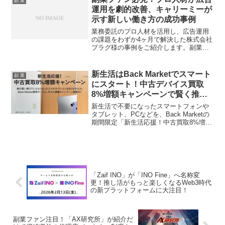
副 業
立する、まさに「推し活」のようなステ
運用を劇的改善、キャリーミーが
ーキング環境が実現します。手数料0%の
示す新しい働き方の成功事例
メリットや、将来のエアドロップの可能
性にも注目！
業務委託のプロ人材を活用し、広告運用
の課題をわずか4ヶ月で解決した株式会社
プラグ様の事例をご紹介します。副業・
フリーランスで活躍したいあなたも必見
の、新しい働き方のヒントが満載です！
新生活はBack Marketでスマート
副 業
にスタート！中古デバイス買取
8%増額キャンペーンで賢く推し
活！
新生活で不要になったスマートフォンや
タブレット、PCなどを、Back Marketの
期間限定「新生活応援！中古買取8%増額
キャンペーン」でお得に手放しません
か？賢くデバイスを循環させ、環境に優
しい推し活を始めましょう！
「Zaif INO」が「INO Fine」へ名称変
更！推し活がもっと楽しくなるWeb3時代
の新プラットフォームに大注目！
副業ファン注目！「AX研究所」が紹介だ