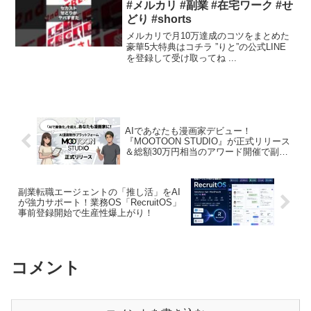
#メルカリ #副業 #在宅ワーク #せ
どり #shorts
メルカリで月10万達成のコツをまとめた
豪華5大特典はコチラ ”りと”の公式LINE
を登録して受け取ってね ...
AIであなたも漫画家デビュー！
『MOOTOON STUDIO』が正式リリース
＆総額30万円相当のアワード開催で副業
の夢が広がる！
副業転職エージェントの「推し活」をAI
が強力サポート！業務OS「RecruitOS」
事前登録開始で生産性爆上がり！
コメント