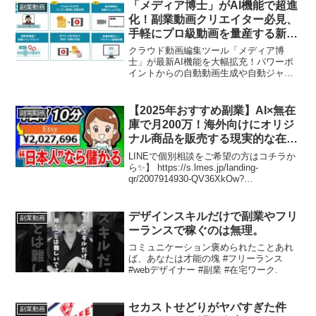
お試しできるこの新ツールで、あなたの
「メディア博士」がAI機能で超進
副業動画
ショート動画を次のレベルへと押し上げ
化！副業動画クリエイター必見、
ましょう！
手軽にプロ級動画を量産する新時
代が到来！
クラウド動画編集ツール「メディア博
士」が最新AI機能を大幅拡充！パワーポ
イントからの自動動画生成や自動ジャン
プカットなど、副業クリエイターが抱え
る「時間」と「スキル」の課題を一気に
解消し、動画制作の内製化と効率化を強
【2025年おすすめ副業】AI×無在
副業動画
力に後押しします。推し活のように動画
庫で月200万！海外向けにオリジ
制作を楽しめる、まさに新時代の到来で
ナル商品を販売する現実的な在宅
す！
ワークのコツを解説します！【初
LINEで個別相談をご希望の方はコチラか
心者】【ノースキル】【在宅副
ら✨】 https://s.lmes.jp/landing-
qr/2007914930-QV36XkOw?
業】
uLand=8CjBvH LINE登録 ...
デザインスキルだけで副業やフリ
副業動画
ーランスで稼ぐのは無理。
コミュニケーション褒められたことあれ
ば、あなたは才能の塊 #フリーランス
#webデザイナー #副業 #在宅ワーク.
セカストせどりがヤバすぎた件
副業動画