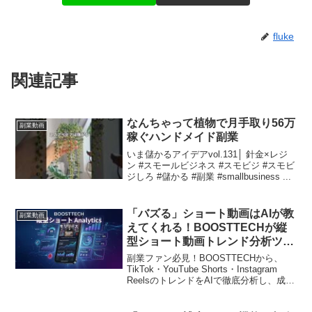
fluke
関連記事
なんちゃって植物で月手取り56万
副業動画
稼ぐハンドメイド副業
いま儲かるアイデアvol.131│ 針金×レジ
ン #スモールビジネス #スモビジ #スモビ
ジしろ #儲かる #副業 #smallbusiness ...
「バズる」ショート動画はAIが教
副業動画
えてくれる！BOOSTTECHが縦
型ショート動画トレンド分析ツー
ル「縦型ショート Analytics」を
副業ファン必見！BOOSTTECHから、
リリース！
TikTok・YouTube Shorts・Instagram
ReelsのトレンドをAIで徹底分析し、成功
パターンを導き出す「縦型ショート
Analytics」が登場しました。7日間無料で