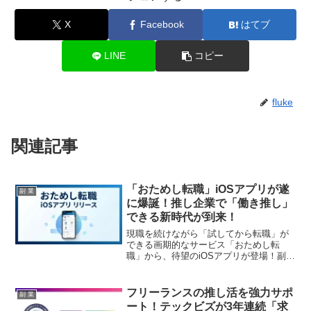
X
Facebook
はてブ
LINE
コピー
fluke
関連記事
「おためし転職」iOSアプリが遂
副 業
に爆誕！推し企業で「働き推し」
できる新時代が到来！
現職を続けながら「試してから転職」が
できる画期的なサービス「おためし転
職」から、待望のiOSアプリが登場！副業
ファン必見の、スマホひとつでキャリア
体験が完結する新時代の働き方をご紹介
します。あなたの「働き推し」が、もっ
フリーランスの推し活を強力サポ
副 業
と身近になりますよ！
ート！テックビズが3年連続「求