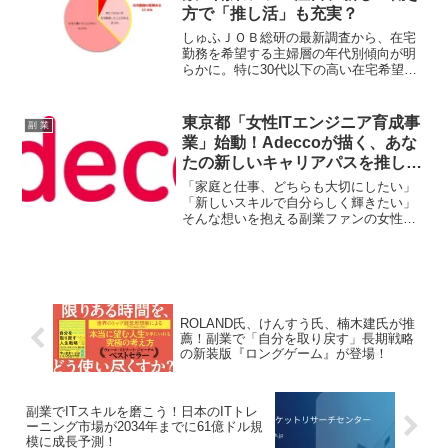
方で「推し活」も充実？
しゅふＪＯＢ総研の最新調査から、在宅
勤務を希望する主婦層の年代別傾向が明
らかに。特に30代以下の高い在宅希望率
は、副業を検討する方々にとって見逃せ
ない情報です。柔軟な働き方が、あなた
の「推し活」をさらに充実させるヒント
東京都「女性ITエンジニア育成事
副 業
になるかもしれません！
業」始動！Adeccoが描く、あな
たの新しいキャリアパスを推し
活！
「家庭と仕事、どちらも大切にしたい」
「新しいスキルで自分らしく輝きたい」
そんな想いを抱える副業ファンの女性た
ちへ朗報です！東京都が「女性ITエンジ
ニア育成事業」をスタート。Adeccoが運
営を担い、未経験からITエンジニアを目
指せる手厚いサポートを提供します。あ
なたの未来のキャリアを、今こそ応援し
ませんか？
ROLAND氏、けんすう氏、楠木建氏が推
薦！副業で「自分を取り戻す」長期戦略
の新装版『ロングゲーム』が登場！
副業でITスキルを磨こう！日本のITトレ
ーニング市場が2034年までに61億ドル規
模に成長予測！