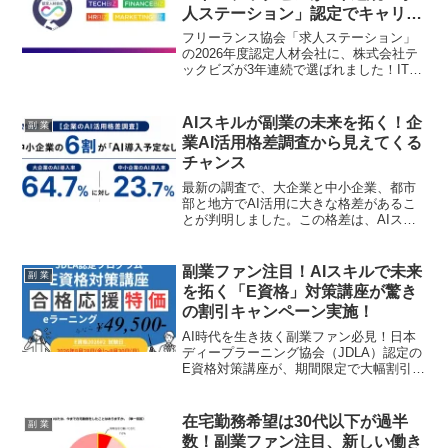
人ステーション」認定でキャリア
アップの期待高まる
フリーランス協会「求人ステーション」
の2026年度認定人材会社に、株式会社テ
ックビズが3年連続で選ばれました！IT、
HR、ファイナンス、マーケティングとい
った多岐にわたる分野で、あなたのスキ
ルとキャリアを輝かせるチャンスがさら
AIスキルが副業の未来を拓く！企
副 業
に広がります。
業AI活用格差調査から見えてくる
チャンス
最新の調査で、大企業と中小企業、都市
部と地方でAI活用に大きな格差があるこ
とが判明しました。この格差は、AIスキ
ルを持つ副業ファンにとって新たなチャ
ンスとなるでしょう。AI導入の現状と、
スキルアップで未来を掴むヒントをお届
副業ファン注目！AIスキルで未来
副 業
けします。
を拓く「E資格」対策講座が驚き
の割引キャンペーン実施！
AI時代を生き抜く副業ファン必見！日本
ディープラーニング協会（JDLA）認定の
E資格対策講座が、期間限定で大幅割引キ
ャンペーンを実施中です。AIスキルを身
につけて、あなたの「推し活」を次のス
テージへ！
在宅勤務希望は30代以下が過半
副 業
数！副業ファン注目、新しい働き