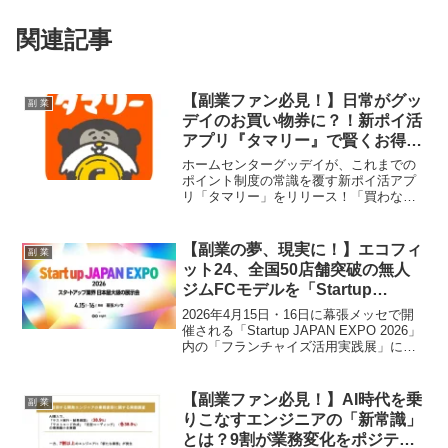
関連記事
【副業ファン必見！】日常がグッ
副 業
デイのお買い物券に？！新ポイ活
アプリ『タマリー』で賢くお得に
推し活を応援！
ホームセンターグッデイが、これまでの
ポイント制度の常識を覆す新ポイ活アプ
リ「タマリー」をリリース！「買わなく
ても貯まる」新しいコンセプトで、あな
たの日常行動がお得なグッデイお買い物
券に変わります。副業やポイ活で賢く稼
【副業の夢、現実に！】エコフィ
副 業
ぎたいファンにとって見逃せない情報で
ット24、全国50店舗突破の無人
す。
ジムFCモデルを「Startup
JAPAN EXPO 2026」で大公開！
2026年4月15日・16日に幕張メッセで開
催される「Startup JAPAN EXPO 2026」
内の「フランチャイズ活用実践展」に、
全国50店舗を突破した24時間フィットネ
スジム「エコフィット24」が出展しま
す。低価格と無人運営を両立したフラン
【副業ファン必見！】AI時代を乗
副 業
チャイズモデルの詳細が公開され、副業
りこなすエンジニアの「新常識」
や新規事業、資産形成に関心のあるファ
とは？9割が業務変化をポジティ
ンにとって見逃せない機会です。