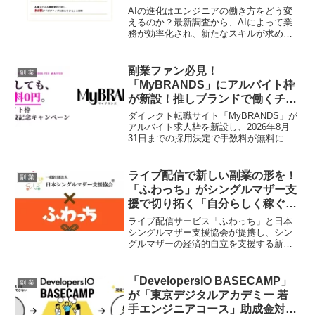
ブに捉える未来！
AIの進化はエンジニアの働き方をどう変
えるのか？最新調査から、AIによって業
務が効率化され、新たなスキルが求めら
れる実態が明らかに。副業を考えるあな
たに、AI時代の必須スキルとポジティブ
な未来を深掘りします。
副業ファン必見！
副 業
「MyBRANDS」にアルバイト枠
が新設！推しブランドで働くチャ
ンス＆手数料無料キャンペーンで
ダイレクト転職サイト「MyBRANDS」が
夢を叶えよう！
アルバイト求人枠を新設し、2026年8月
31日までの採用決定で手数料が無料にな
るキャンペーンを実施します。ファッシ
ョン・ビューティー業界の推しブランド
で働く夢を応援する、副業ファン待望の
ライブ配信で新しい副業の形を！
副 業
ニュースをお届け！
「ふわっち」がシングルマザー支
援で切り拓く「自分らしく稼ぐ」
道
ライブ配信サービス「ふわっち」と日本
シングルマザー支援協会が提携し、シン
グルマザーの経済的自立を支援する新た
な取り組みを発表しました。スマホ一つ
で始められるライブ配信が、時間や場所
に縛られない新しい収益源として注目さ
「DevelopersIO BASECAMP」
副 業
れています。副業を検討している方も必
が「東京デジタルアカデミー 若
見の、自分らしく輝けるチャンスをご紹
手エンジニアコース」助成金対象
介します。