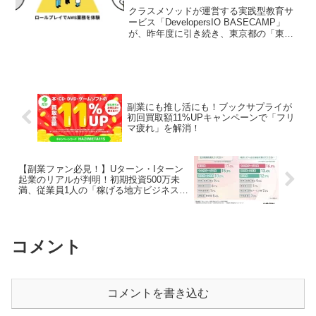
講座に継続選定！「CMキャリ
クラスメソッドが運営する実践型教育サ
ア」連携でスキル習得から転職ま
ービス「DevelopersIO BASECAMP」
が、昨年度に引き続き、東京都の「東京
で一気通貫サポート！
デジタルアカデミー若手エンジニアコー
ス」の助成金対象講座に選定されまし
た。2026年度からは、クラスメソッドグ
ループの転職支援サービス「CMキャリ
ア」との連携も開始。AWSのスキル習得
からキャリアアップ転職まで、一気通貫
副業にも推し活にも！ブックサプライが
でサポートが受けられるようになりま
初回買取額11%UPキャンペーンで「フリ
す。
マ疲れ」を解消！
【副業ファン必見！】Uターン・Iターン
起業のリアルが判明！初期投資500万未
満、従業員1人の「稼げる地方ビジネス」
で自由な働き方を推し進めよう！
コメント
コメントを書き込む