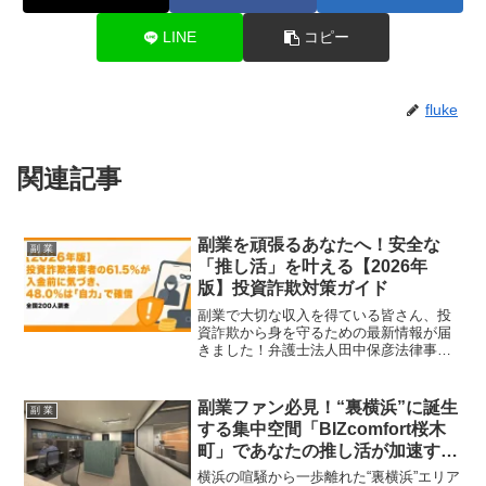
LINE
コピー
fluke
関連記事
副業を頑張るあなたへ！安全な
副 業
「推し活」を叶える【2026年
版】投資詐欺対策ガイド
副業で大切な収入を得ている皆さん、投
資詐欺から身を守るための最新情報が届
きました！弁護士法人田中保彦法律事務
所の調査で、驚くべきことに被害者の6割
以上が入金前に詐欺を見抜いていたこと
が判明。自力で気づくためのヒントや、
副業ファン必見！“裏横浜”に誕生
副 業
怪しい勧誘のサインを知って、安心して
する集中空間「BIZcomfort桜木
副業ライフを楽しみましょう。
町」であなたの推し活が加速す
る！
横浜の喧騒から一歩離れた“裏横浜”エリア