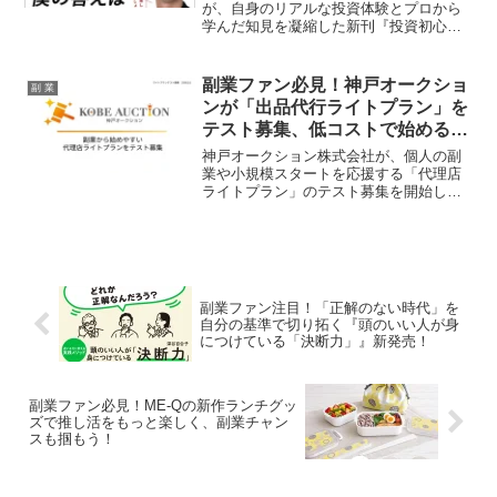
が、自身のリアルな投資体験とプロから
学んだ知見を凝縮した新刊『投資初心者
の僕がプロたちから学んだ、正しいお金
の増やし方』を2026年3月27日（金）に
発売します。投資ビギナーの副業ファン
副業ファン必見！神戸オークショ
副 業
必見の、お金を「楽しく稼ぐ」ための実
ンが「出品代行ライトプラン」を
践的ノウハウが満載です。
テスト募集、低コストで始めるチ
ャンス到来！
神戸オークション株式会社が、個人の副
業や小規模スタートを応援する「代理店
ライトプラン」のテスト募集を開始しま
した。初期費用を抑え、自宅で始められ
るこのプランは、副業で収入アップを目
指す方にとって見逃せないチャンスで
す。
副業ファン注目！「正解のない時代」を
自分の基準で切り拓く『頭のいい人が身
につけている「決断力」』新発売！
副業ファン必見！ME-Qの新作ランチグッ
ズで推し活をもっと楽しく、副業チャン
スも掴もう！