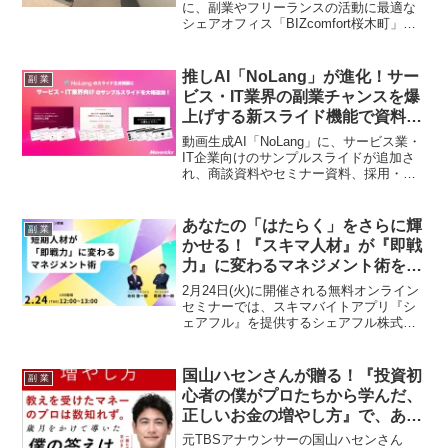
に、副業やフリーランスの活動に最適な
シェアオフィス「BIZcomfort桜木町」が
2026年6月1日オープン！集中できるソロ
ワークスペース、充実の設備、そして柔
軟な利用プランで、あなたの「推し活」
推しAI「NoLang」が進化！サー
副 業
を強力にサポートします。
ビス・IT業界の副業チャンスを爆
上げする新スライド機能で資料作
成が超時短！
動画生成AI「NoLang」に、サービス業・
IT企業向けのサンプルスライドが追加さ
れ、商談資料やセミナー資料、採用・研
修資料の作成が大幅に効率化されます。
これにより、副業での資料作成も時短・
高品質化が期待でき、あなたの「推し
あなたの「はたらく」をさらに輝
副 業
活」ならぬ「副業活」を強力にサポート
かせる！『スキマ人材』が『即戦
します！
力』に変わるマネジメント術を識
学とシェアフルが徹底解説！無料
2月24日(火)に開催される無料オンライン
オンラインセミナー開催
セミナーでは、スキマバイトアプリ『シ
ェアフル』を提供するシェアフル株式会
社と株式会社識学がタッグを組み、短期
人材を即戦力として活躍させるための具
体的なマネジメント手法と業務設計を解
国山ハセンさんが贈る！『投資初
副 業
説します。副業ファンにとって、自身の
心者の僕がプロたちから学んだ、
スキルを最大限に活かすヒントが満載の
正しいお金の増やし方』で、あな
イベントです。
たの副業ライフも加速！
元TBSアナウンサーの国山ハセンさん