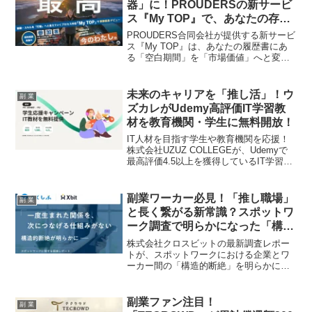
器」に！PROUDERSの新サービ
ス『My TOP』で、あなたの存在
意義を事業に変える夢を叶えよ
PROUDERS合同会社が提供する新サービ
う！
ス『My TOP』は、あなたの履歴書にあ
る「空白期間」を「市場価値」へと変
え、自分だけの「My TOP（存在意
義）」を見つけるための伴走支援プログ
ラムです。アスリート、休職経験者、就
未来のキャリアを「推し活」！ウ
副 業
活生など、新たな一歩を踏み出したいと
ズカレがUdemy高評価IT学習教
願うすべての人を応援し、プロジェクト
材を教育機関・学生に無料開放！
挑戦から事業部長デビューまでをサポー
ト。副業ファンやキャリアアップを目指
IT人材を目指す学生や教育機関を応援！
す方々にとって、まさに「推し」の夢を
株式会社UZUZ COLLEGEが、Udemyで
現実にするような、Well-beingを追求する
最高評価4.5以上を獲得しているIT学習教
革新的なサービスに注目です！
材1,500本以上を完全無償で提供開始しま
した。未来のキャリアを切り開くための
実践スキルを、今すぐ手に入れよう！
副業ワーカー必見！「推し職場」
副 業
と長く繋がる新常識？スポットワ
ーク調査で明らかになった「構造
的断絶」と解決策
株式会社クロスビットの最新調査レポー
トが、スポットワークにおける企業とワ
ーカー間の「構造的断絶」を明らかにし
ました。しかし、この課題を乗り越え、
副業ワーカーが「推し職場」と長く良好
な関係を築ける可能性を秘めた新サービ
副業ファン注目！
副 業
ス「らくしふ タレントプール」が登場。