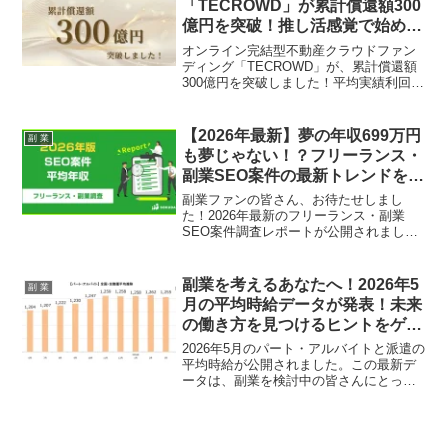
「TECROWD」が累計償還額300
副業ファンの皆さんの期待を高める、そ
億円を突破！推し活感覚で始める
の詳細に迫ります！
不動産投資の魅力とは？
オンライン完結型不動産クラウドファン
ディング「TECROWD」が、累計償還額
300億円を突破しました！平均実績利回り
10.31%、元本割れゼロの安定運用で、副
業ファンからの信頼を集める
「TECROWD」の魅力を深掘りします。
【2026年最新】夢の年収699万円
副 業
も夢じゃない！？フリーランス・
副業SEO案件の最新トレンドを徹
底解剖！
副業ファンの皆さん、お待たせしまし
た！2026年最新のフリーランス・副業
SEO案件調査レポートが公開されまし
た。平均年収699万円、フルリモート案件
62%超、週3日までの案件が65%超とい
う、あなたの「推し活」を仕事にするチ
副業を考えるあなたへ！2026年5
副 業
ャンスが広がる魅力的な数字が明らか
月の平均時給データが発表！未来
に。SEOスキルを活かして、理想の働き
の働き方を見つけるヒントをゲッ
方を手に入れましょう！
トしよう！
2026年5月のパート・アルバイトと派遣の
平均時給が公開されました。この最新デ
ータは、副業を検討中の皆さんにとっ
て、高時給の職種やエリアを見つける貴
重なヒントになるでしょう。具体的な数
字とともに、あなたの理想の働き方や収
入アップの可能性を探るための情報をお