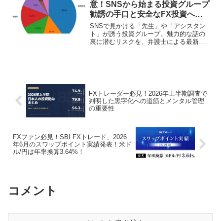
意！SNSから始まる投資グループ
勧誘の手口と安全なFX投資への
道
SNSで見かける「先生」や「アシスタン
ト」が誘う投資グループ。魅力的な話の
裏に潜むリスクを、弁護士による最新の
相談データ分析から徹底解説します。FX
ファンが安心して投資を続けるための注
意点と対策を学び、安全な投資ライフを
送りましょう！
FXトレーダー必見！2026年上半期調査で
判明した黒字化への道筋とメンタル管理
の重要性
FXファン必見！SBI FXトレード、2026
年6月のスワップポイント実績発表！米ド
ル/円は年率換算3.64%！
コメント