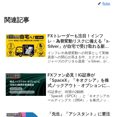
fluke
関連記事
FXトレーダーも注目！インフ
リスク管理
レ・為替変動リスクに備える「x-
Silver」が自宅で受け取れる新サ
ービス開始！
インフレや為替変動への対策として実物
資産への関心が高まる中、エクスチェン
ジャーズのデジタル資産「x-Silver」が銀
地金1kgの郵送引き渡しに対応しました。
FX取引で培った知識を活かし、資産ポー
トフォリオを多様化する新たな選択肢と
FXファン必見！IG証券が
リスク管理
して、その詳細と魅力を解説します。副
「SpaceX」「キオクシア」を株
業や投資を頑張る皆さんにとって、リス
式ノックアウト・オプションに追
ク管理と資産形成の幅を広げるチャンス
加！
になるでしょう！
IG証券が、待望の2銘柄
「SpaceX（SPCX）」と「キオクシアホ
ールディングス（285A）」を株式ノック
アウト・オプションに追加しました。リ
スクを限定しながら、これらの注目銘柄
に投資できるチャンスが広がります。
「先生」「アシスタント」に要注
リスク管理