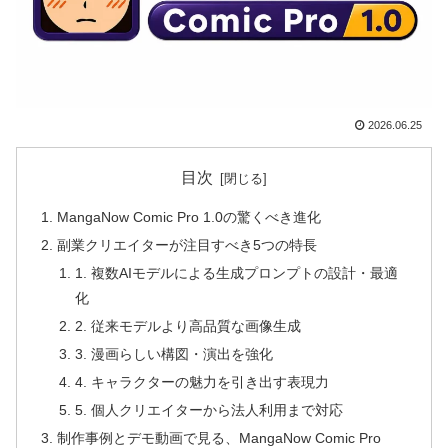
2026.06.25
目次
MangaNow Comic Pro 1.0の驚くべき進化
副業クリエイターが注目すべき5つの特長
1. 複数AIモデルによる生成プロンプトの設計・最適
化
2. 従来モデルより高品質な画像生成
3. 漫画らしい構図・演出を強化
4. キャラクターの魅力を引き出す表現力
5. 個人クリエイターから法人利用まで対応
制作事例とデモ動画で見る、MangaNow Comic Pro