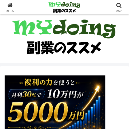
副業界隈
ホーム
検索