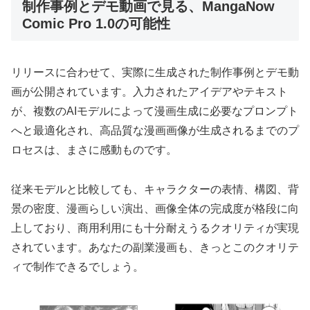
制作事例とデモ動画で見る、MangaNow
Comic Pro 1.0の可能性
リリースに合わせて、実際に生成された制作事例とデモ動
画が公開されています。入力されたアイデアやテキスト
が、複数のAIモデルによって漫画生成に必要なプロンプト
へと最適化され、高品質な漫画画像が生成されるまでのプ
ロセスは、まさに感動ものです。
従来モデルと比較しても、キャラクターの表情、構図、背
景の密度、漫画らしい演出、画像全体の完成度が格段に向
上しており、商用利用にも十分耐えうるクオリティが実現
されています。あなたの副業漫画も、きっとこのクオリテ
ィで制作できるでしょう。