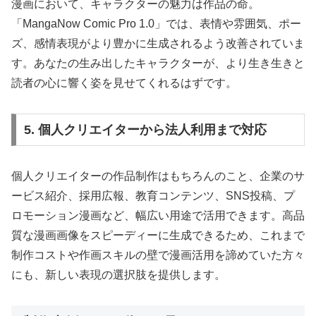
漫画において、キャラクターの魅力は作品の命。
「MangaNow Comic Pro 1.0」では、表情や雰囲気、ポー
ズ、感情表現がより豊かに生成されるよう改善されていま
す。あなたの生み出したキャラクターが、より生き生きと
読者の心に響く姿を見せてくれるはずです。
5. 個人クリエイターから法人利用まで対応
個人クリエイターの作品制作はもちろんのこと、企業のサ
ービス紹介、採用広報、教育コンテンツ、SNS投稿、プ
ロモーション漫画など、幅広い用途で活用できます。高品
質な漫画画像をスピーディーに生成できるため、これまで
制作コストや作画スキルの壁で漫画活用を諦めていた方々
にも、新しい表現の選択肢を提供します。