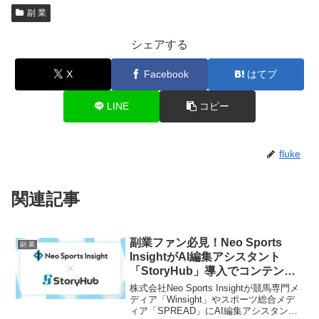
副 業
シェアする
X
Facebook
はてブ
LINE
コピー
fluke
関連記事
副業ファン必見！Neo Sports
副 業
InsightがAI編集アシスタント
「StoryHub」導入でコンテンツ
制作を革新！あなたの”推し活”も
株式会社Neo Sports Insightが競馬専門メ
加速するかも？
ディア「Winsight」やスポーツ総合メデ
ィア「SPREAD」にAI編集アシスタント