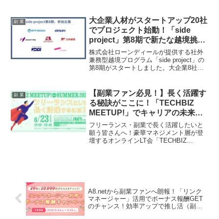
も、AIを活用してミャンマー語動画を簡
単に作成できるようになったことで、新
たなビジネスチャンスが広がる可能性を
大企業人材がスタートアップ20社
副 業
探ります。
でプロジェクト始動！「side
project」第8期で新たな越境挑戦
が幕開け！
株式会社ローンディールが提供する社外
兼務型越境プログラム「side project」の
第8期がスタートしました。大企業8社か
ら26名の人材が、3ヶ月間、業務時間の
20%を活用してスタートアップ20社での
プロジェクトに参画。AI活用や経営管
【副業ファン必見！】長く活躍す
副 業
理、新規事業開発といった最前線の経験
る秘訣がここに！「TECHBIZ
を通じて、個人の成長とスタートアップ
MEETUP!」でキャリアの未来を
の事業成長を後押しします。
拓こう！
フリーランス・副業で長く活躍したいと
願う皆さんへ！豪華マネジメント層が登
壇するオンラインLT会「TECHBIZ
MEETUP! / Early Summer 2026」が開催
されます。安定したキャリアを築くため
のヒントを見つけましょう！
A8.netから副業ファンへ朗報！「リンク
マネージャー」活用でボーナス報酬GET
のチャンス！効率アップで推し活（副
業）がもっと楽しくなる！