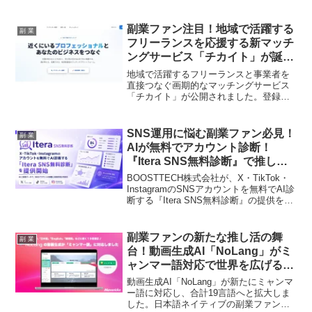
「StoryHub」を導入しました。これによ
り、取材から執筆までの時間が約4分の1
に短縮され、データ活用型の新しいコン
副業ファン注目！地域で活躍する
副 業
テンツ制作フローが確立。副業で情報発
フリーランスを応援する新マッチ
信に取り組むあなたにとっても、コンテ
ングサービス「チカイト」が誕
ンツの質と量の両立、そしてクリエイテ
生！
ィブな活動に集中できる時間が増える可
地域で活躍するフリーランスと事業者を
能性を秘めた、注目の事例です。
直接つなぐ画期的なマッチングサービス
「チカイト」が公開されました。登録無
料、成約時のマージンも不要という、副
業・フリーランスの皆さんが待ち望んだ
サービスの特徴や背景、今後の展望を詳
SNS運用に悩む副業ファン必見！
副 業
しくご紹介します！
AIが無料でアカウント診断！
『Itera SNS無料診断』で推し活
成果を爆上げしよう！
BOOSTTECH株式会社が、X・TikTok・
InstagramのSNSアカウントを無料でAI診
断する『Itera SNS無料診断』の提供を開
始しました。競合比較から具体的な改善
方針までをAIが提示し、副業でSNSを活
用するあなたの推し活を強力にサポート
副業ファンの新たな推し活の舞
副 業
します！
台！動画生成AI「NoLang」がミ
ャンマー語対応で世界を広げるチ
ャンス到来！
動画生成AI「NoLang」が新たにミャンマ
ー語に対応し、合計19言語へと拡大しま
した。日本語ネイティブの副業ファンで