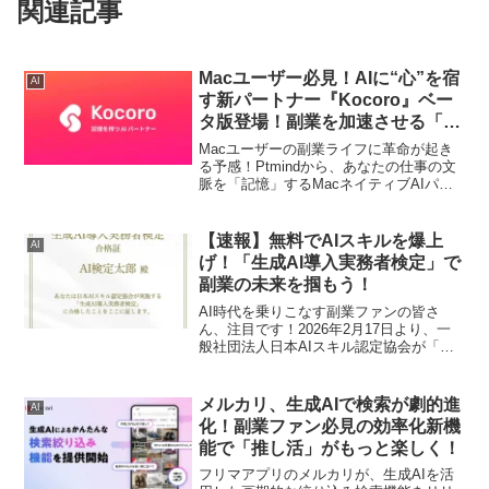
関連記事
Macユーザー必見！AIに“心”を宿
AI
す新パートナー『Kocoro』ベー
タ版登場！副業を加速させる「専
有記憶」の秘密に迫る
Macユーザーの副業ライフに革命が起き
る予感！Ptmindから、あなたの仕事の文
脈を「記憶」するMacネイティブAIパー
トナー『Kocoro（ココロ）』のベータ版
がリリースされました。何度も同じ説明
をする手間なく、日々の業務を任せられ
【速報】無料でAIスキルを爆上
AI
る「専有記憶」機能は、まさに副業ファ
げ！「生成AI導入実務者検定」で
ンの夢！データは手元のMacに保持さ
副業の未来を掴もう！
れ、コアはオープンソースという安心設
計で、あなたの「推し活」ならぬ「副業
AI時代を乗りこなす副業ファンの皆さ
活」を力強くサポートします。
ん、注目です！2026年2月17日より、一
般社団法人日本AIスキル認定協会が「生
成AI導入実務者検定」を完全無料で提供
開始しました。この検定は、企業で生成
AIを活用し、業務効率化や自動化を推進
メルカリ、生成AIで検索が劇的進
AI
する実務者向けの資格。オンラインでい
化！副業ファン必見の効率化新機
つでも受験でき、あなたのAI導入・実務
能で「推し活」がもっと楽しく！
スキルの現在地を知り、さらにレベルア
ップできるチャンスです。AX（AIトラン
フリマアプリのメルカリが、生成AIを活
スフォーメーション）人材として、あな