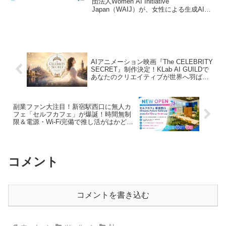
団法人Women AI Initiative
Japan（WAIJ）が、女性による生成AI活
用事例集『#わたしとAI 100レシピ』を公
開しました。仕事の効率化から家事・育
児、趣味まで、100通りの具体的なAI活用
法がプロンプトとBefore/After付きで紹介
されており、AIを「推し」として活用し
たい副業ファンにとって、新たな可能性
AIアニメーション映画『The CELEBRITY
を広げるヒントが満載です。
SECRET』制作決定！KLab AI GUILDで
あなたのクリエイティブが世界へ羽ばた
くチャンス！
副業ファン大注目！新宿駅西口に無人カ
フェ「セルフカフェ」が爆誕！時間無制
限＆電源・Wi-Fi完備で推し活がはかど
る“セカンドデスク”
コメント
コメントを書き込む