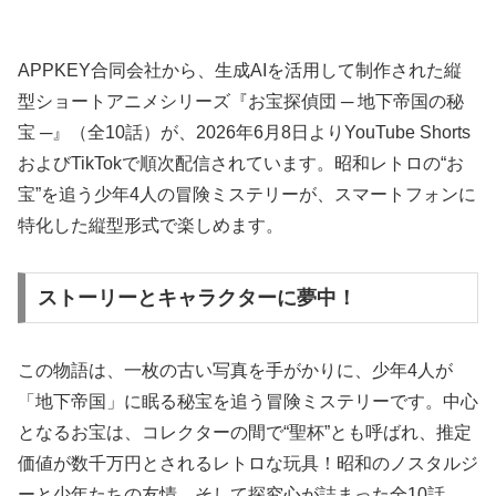
APPKEY合同会社から、生成AIを活用して制作された縦
型ショートアニメシリーズ『お宝探偵団 ─ 地下帝国の秘
宝 ─』（全10話）が、2026年6月8日よりYouTube Shorts
およびTikTokで順次配信されています。昭和レトロの“お
宝”を追う少年4人の冒険ミステリーが、スマートフォンに
特化した縦型形式で楽しめます。
ストーリーとキャラクターに夢中！
この物語は、一枚の古い写真を手がかりに、少年4人が
「地下帝国」に眠る秘宝を追う冒険ミステリーです。中心
となるお宝は、コレクターの間で“聖杯”とも呼ばれ、推定
価値が数千万円とされるレトロな玩具！昭和のノスタルジ
ーと少年たちの友情、そして探究心が詰まった全10話