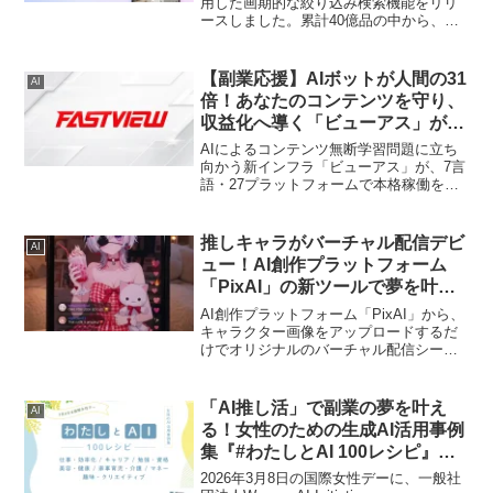
用した画期的な絞り込み検索機能をリリ
たの市場価値を高める絶好の機会を見逃
ースしました。累計40億品の中から、自
さないでください！
然な言葉で欲しい商品を瞬時に見つけら
れるこの新機能は、副業で商品を探す皆
さんにとって、まさに「神ツール」。あ
【副業応援】AIボットが人間の31
AI
なたの「推し活」を強力にサポートし、
倍！あなたのコンテンツを守り、
時間と手間を大幅に削減します。
収益化へ導く「ビューアス」が本
格稼働！
AIによるコンテンツ無断学習問題に立ち
向かう新インフラ「ビューアス」が、7言
語・27プラットフォームで本格稼働を開
始しました。副業でコンテンツ制作をし
ている方にとって、自分の作品がAIにど
う使われているかを可視化し、ライセン
推しキャラがバーチャル配信デビ
AI
ス収益につなげる画期的なツールとなる
ュー！AI創作プラットフォーム
でしょう。
「PixAI」の新ツールで夢を叶え
よう
AI創作プラットフォーム「PixAI」から、
キャラクター画像をアップロードするだ
けでオリジナルのバーチャル配信シーン
を生成できる新ツールが登場しました。
推しキャラクターやオリジナルキャラク
ターを簡単にバーチャル配信の世界に登
「AI推し活」で副業の夢を叶え
AI
場させ、動画やSNSコンテンツ制作に活
る！女性のための生成AI活用事例
用できます。クリエイター共創プログラ
集『#わたしとAI 100レシピ』が
ムや対話型AIエージェント「Mio.2」な
登場
ど、創作活動をサポートする機能も充実
2026年3月8日の国際女性デーに、一般社
しています。