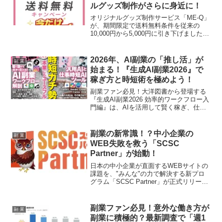
ルグッズ制作がさらに身近に！
オリジナルグッズ制作サービス「ME-Q」
が、期間限定で送料無料条件を従来の
10,000円から5,000円に引き下げました。
このキャンペーンは、推し活やイベン
ト、副業でのグッズ販売を考えている方
にとって、より手軽にオリジナルグッズ
2026年、AI副業の「推し活」が
副 業
を制作できる絶好の機会です。
始まる！『生成AI副業2026』で
稼ぎ方と時短術を極めよう！
副業ファン必見！大洋図書から登場する
『生成AI副業2026 効率的ワークフロー入
門編』は、AIを活用して賢く稼ぎ、仕事
を効率化する秘訣が満載の一冊です。最
新のAIツールから具体的なマネタイズ戦
略まで、あなたの「AI副業推し活」を強
副業の新常識！？中小企業の
副 業
力にサポートする情報をお届けします！
WEB失敗を救う「SCSC
Partner」が始動！
日本の中小企業が直面するWEBサイトの
課題を、"みんな"の力で解決する新プロ
グラム「SCSC Partner」が正式リリース
されました。副業とは一線を画す、社会
貢献と報酬を両立するこの画期的な取り
組みで、あなたも「Paladin（パラディ
副業ファン必見！意外な働き方が
副 業
ン）」として活躍し、日本経済の活性化
副業に積極的？最新調査で「週1
に貢献しませんか？