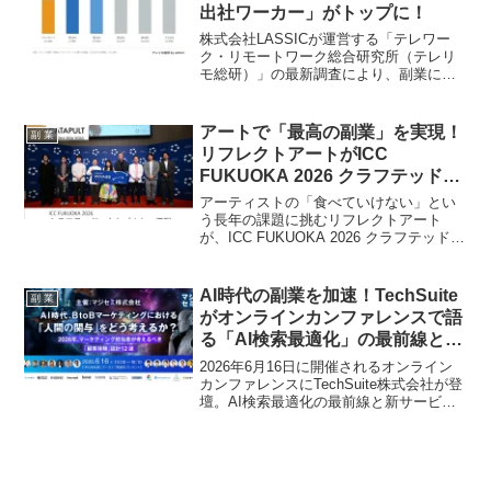
出社ワーカー」がトップに！
株式会社LASSICが運営する「テレワー
ク・リモートワーク総合研究所（テレリ
モ総研）」の最新調査により、副業に最
も積極的なのはフルリモートワーカーで
はなく「週1出社ワーカー」であることが
判明しました。副業を希望する層は、副
アートで「最高の副業」を実現！
副 業
業先には「完全リモート」を強く求めて
リフレクトアートがICC
いることも明らかになり、副業の新しい
FUKUOKA 2026 クラフテッド・
トレンドが見えてきます。
カタパルトで堂々優勝！
アーティストの「食べていけない」とい
う長年の課題に挑むリフレクトアート
が、ICC FUKUOKA 2026 クラフテッド・
カタパルトで優勝しました。独自の「ア
ート版・SPAモデル」と直営店「ものと
アート」を通じて、クリエイターに安定
AI時代の副業を加速！TechSuite
副 業
した「最高の副業」を提供し、アートを
がオンラインカンファレンスで語
日常に届けるその取り組みは、副業を考
る「AI検索最適化」の最前線と新
える多くの人々に希望をもたらすでしょ
サービス「AI検索パートナーズ」
う。
2026年6月16日に開催されるオンライン
が副業ファンに与える衝撃
カンファレンスにTechSuite株式会社が登
壇。AI検索最適化の最前線と新サービス
「AI検索パートナーズ」が、副業でコン
テンツ制作やメディア運営を目指すファ
ンに新たな可能性を提示します。AI時代
を勝ち抜くための実践的ヒントと最新情
報が満載です。