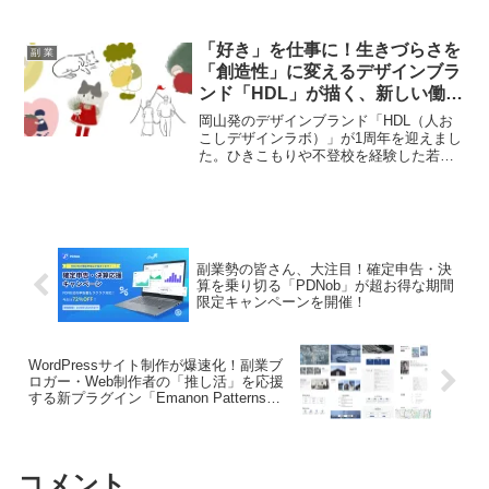
デビューから30日以内に3回以上売れたユ
ーザーは90日間販売手数料が無料になる
ほか、他フリマサービスでの取引実績を
「好き」を仕事に！生きづらさを
副 業
プロフィールに表示できる新機能も登
「創造性」に変えるデザインブラ
場。これにより、新規参入のハードルが
ンド「HDL」が描く、新しい働き
大きく下がります。
方の未来に注目！
岡山発のデザインブランド「HDL（人お
こしデザインラボ）」が1周年を迎えまし
た。ひきこもりや不登校を経験した若者
たちが、自身の「好き」や「得意」を活
かしてクリエイターとして活躍し、新た
な社会参加と収入の形を築いています。
副業や新しい働き方に関心のある方も必
見の、応援したくなるプロジェクトの最
新情報をお届けします！
副業勢の皆さん、大注目！確定申告・決
算を乗り切る「PDNob」が超お得な期間
限定キャンペーンを開催！
WordPressサイト制作が爆速化！副業ブ
ロガー・Web制作者の「推し活」を応援
する新プラグイン「Emanon Patterns」
登場！
コメント