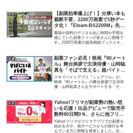
超えることが判明しました。働き方改革
後も外勤を継続・拡大する意向が強く、
経済的安定を求めるニーズと、「高時
【副業効率爆上げ！】分厚い本も
副 業
給」と「良好な勤務環境」を両立する
裁断不要、2200万画素で1秒デー
「タイパ外勤」の追求が進む実態が明ら
タ化！『Eloam-BS2200M』先行
かになりました。副業ファンにとって、
販売で情報収集を高速化
医師の働き方の「今」を知る貴重なレポ
書籍や資料のデジタル化に時間や手間を
ートです。
感じていた副業ファンの皆さんに朗報で
す。2200万画素の超高精細ブックスキャ
ナー『Eloam-BS2200M』が、分厚い本も
裁断せずにわずか1秒でデータ化。AI補正
やOCR機能も搭載し、あなたの情報収集
副業ファン必見！映画『90メート
副 業
やコンテンツ作成を強力にサポートしま
ル』舞台挨拶で主演俳優・山時聡
す。
真を「そばで支える」超バイトが
登場！
スキマバイトアプリ『シェアフル』が、
映画『90メートル』の舞台挨拶で主演俳
優・山時聡真さんをサポートする「そば
にいるバイト」を1名限定で募集します。
時給1万円、交通費全額支給という高待遇
に加え、サインや記念撮影といった特別
Yahoo!フリマが副業勢の熱い想
副 業
な特典も。映画ファンや副業ファンにと
いを応援！出品デビューで販売手
って、忘れられない「推し活」体験にな
数料90日間0％、さらに他フリマ
ること間違いなしのこの企画について、
実績も引き継ぎ可能に！
詳細をご紹介します。
Yahoo!フリマがフリマアプリでの副業を
始める方や、他サービスからの移行を考
えている方に朗報を発表しました。出品