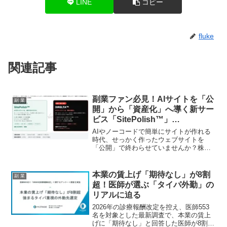
LINE
コピー
fluke
関連記事
副業ファン必見！AIサイトを「公
副 業
開」から「資産化」へ導く新サー
ビス「SitePolish™」
「DIRELTA™」が登場！
AIやノーコードで簡単にサイトが作れる
時代、せっかく作ったウェブサイトを
「公開」で終わらせていませんか？株式
会社ディレクトリーから、そんな副業フ
ァンの皆さんのサイトを「事業の資産」
として育てるための新サービス
本業の賃上げ「期待なし」が8割
副 業
「SitePolish™」「DIRELTA™」
超！医師が選ぶ「タイパ外勤」の
「DIRELTA CHECK™」が2026年6月15日
リアルに迫る
に同時リリースされます！
2026年の診療報酬改定を控え、医師553
名を対象とした最新調査で、本業の賃上
げに「期待なし」と回答した医師が8割を