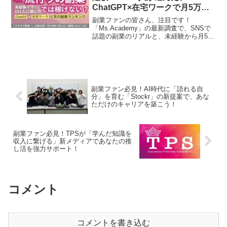
ChatGPT×在宅ワークで月5万円
を稼ぐ推し活副業ランキング発
副業ファンの皆さん、注目です！
表！
「Ms.Academy」の最新調査で、SNSで
話題の副業のリアルと、未経験から月5万
円を安定して稼ぐための「基礎スキル
×AI」の掛け合わせ術が明らかに。あなた
の推し活のように、副業も成功に導く具
体的な職種とステップを、期待を込めて
ご紹介します！
副業ファン必見！AI時代に「語れる自
分」を育む「Stockr」の新提案で、あな
ただけのキャリアを築こう！
副業ファン必見！TPSが「学んだ知識を
収入に繋げる」新メディアであなたの推
し活を強力サポート！
コメント
コメントを書き込む