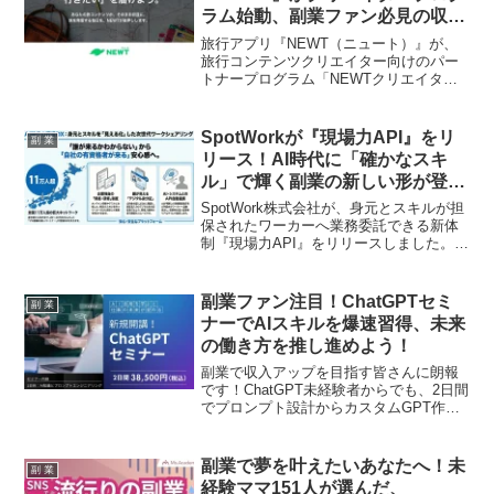
性や、ストレス軽減に貢献する新コミュ
ラム始動、副業ファン必見の収益
ニケーションアプリ「バイトルトーク」
チャンス到来！
および「つながらない権利サポートAI」
旅行アプリ『NEWT（ニュート）』が、
について、副業ファンの皆さんの視点か
旅行コンテンツクリエイター向けのパー
ら詳しくご紹介します。
トナープログラム「NEWTクリエイター
プログラム」をスタートしました。あな
たの「好き」を発信することが、そのま
ま収益につながる画期的な仕組みで、副
SpotWorkが『現場力API』をリ
副 業
業として旅行コンテンツを制作している
リース！AI時代に「確かなスキ
方や、これから始めてみたい方にとっ
ル」で輝く副業の新しい形が登
て、見逃せないチャンスです。
場！
SpotWork株式会社が、身元とスキルが担
保されたワーカーへ業務委託できる新体
制『現場力API』をリリースしました。AI
と人が連携し、副業ワーカーが専門性を
活かして活躍できる未来が広がります。
副業ファン注目！ChatGPTセミ
副 業
ナーでAIスキルを爆速習得、未来
の働き方を推し進めよう！
副業で収入アップを目指す皆さんに朗報
です！ChatGPT未経験者からでも、2日間
でプロンプト設計からカスタムGPT作
成、業務自動化まで学べるセミナーが新
登場しました。AIを活用した新しい働き
方で、あなたの副業ライフをさらに充実
副業で夢を叶えたいあなたへ！未
副 業
させましょう！
経験ママ151人が選んだ、