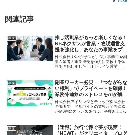
関連記事
推し活副業がもっと楽しくなる！
副 業
RBネクサスが営業・物販運営支
援を強化し、あなたの事業をブー
スト！
株式会社RBネクサスが、個人事業主や副
業希望者の事業成長を強力に支援する体
制を強化しました。オンライン営業、営
業代行、物販運営の実務サポートを通じ
て、あなたの「好き」を収益につなげ、
夢の実現を後押しします。
副業ワーカー必見！「つながらな
副 業
い権利」でプライベートを確保！
業務外連絡のストレスをAIが解決
する新時代ツール「バイトルトー
株式会社アイリッジとディップ株式会社
ク」が登場！
の調査で、アルバイトの業務時間外連絡
が約8割にストレスを与え、半数以上が離
職を意識していることが判明しました。
この課題は副業ワーカーにも無関係では
ありません。本記事では、プライベート
【速報】旅行で稼ぐ夢が現実！
副 業
を確保する「つながらない権利」の重要
『NEWT』がクリエイタープログ