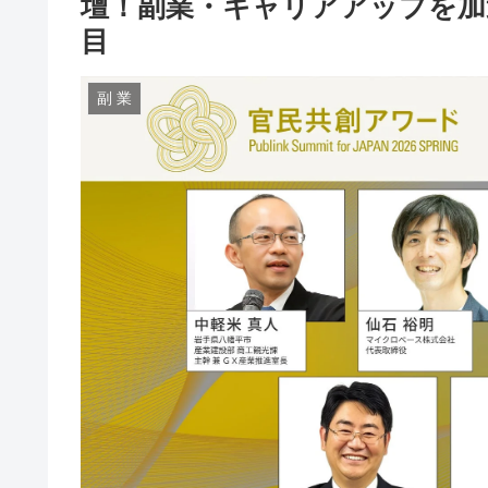
壇！副業・キャリアアップを加
目
副 業