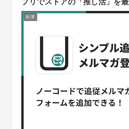
プリでストアの「推し活」を最
副 業