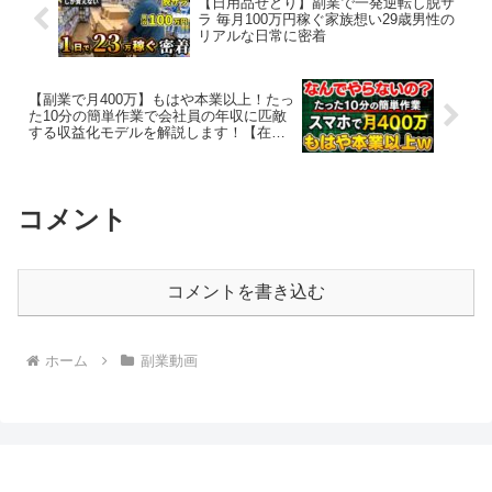
【日用品せどり】副業で一発逆転し脱サ
ラ 毎月100万円稼ぐ家族想い29歳男性の
リアルな日常に密着
【副業で月400万】もはや本業以上！たっ
た10分の簡単作業で会社員の年収に匹敵
する収益化モデルを解説します！【在宅
ワーク】【モノミー】【BASE】
コメント
コメントを書き込む
ホーム
副業動画