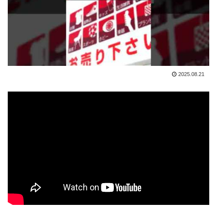
2025.08.21