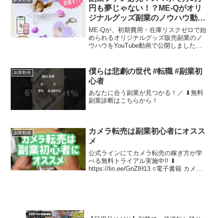
円も夢じゃない！？ME-Qがオリ
ジナルグッズ副業のノウハウ動画
を大公開！
ME-Qが、初期費用・在庫リスクゼロで始
められるオリジナルグッズ販売副業のノ
ウハウをYouTube動画で公開しました。
スマホ一つで収益化を目指せる具体的な
方法やシミュレーションが満載で、副業
ファンの期待が高まります。
僕らは悲劇の世代 #転職 #副業初
副業動画
心者
あなたに合う副業が見つかる！／ ⬇︎無料
副業診断はこちらから！
カメラ転売は副業初心者にオスス
副業動画
メ
公式ラインにてカメラ転売の稼ぎ方が学
べる無料トライアル実施中!! ⬇︎
https://lin.ee/GnZlH13 ○電子書籍 カメラ
転売で月30万を ...