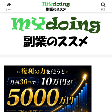
副業界隈
ホーム
検索