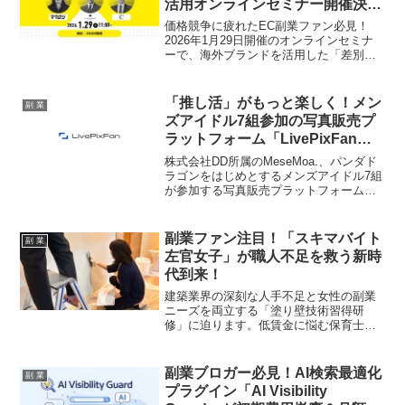
活用オンラインセミナー開催決
定！
価格競争に疲れたEC副業ファン必見！
2026年1月29日開催のオンラインセミナ
ーで、海外ブランドを活用した「差別化
商材戦略」の秘訣を3社が徹底解説。仕入
れ資金・在庫リスクなしで売上を伸ばす
方法やTikTok起点の商材選びなど、あな
「推し活」がもっと楽しく！メン
副 業
たのEC副業を次のステージへ導くヒント
ズアイドル7組参加の写真販売プ
が満載です。
ラットフォーム「LivePixFan」
本格始動
株式会社DD所属のMeseMoa.、パンダド
ラゴンをはじめとするメンズアイドル7組
が参加する写真販売プラットフォーム
「LivePixFan」が本格運用を開始しまし
た。ライブ写真やアーティスト写真の購
入を通じて、ファンの応援がより直接的
副業ファン注目！「スキマバイト
副 業
にアーティストの活動を支える新しい
左官女子」が職人不足を救う新時
「推し活」の形がここにあります。
代到来！
建築業界の深刻な人手不足と女性の副業
ニーズを両立する「塗り壁技術習得研
修」に迫ります。低賃金に悩む保育士や
子育て中のママが、スキマ時間で高時給
の左官として活躍する最新トレンドを深
掘り！
副業ブロガー必見！AI検索最適化
副 業
プラグイン「AI Visibility