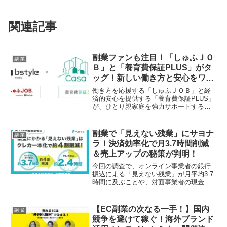
関連記事
副業ファンも注目！「しゅふＪＯ
副 業
Ｂ」と「養育費保証PLUS」がタ
ッグ！新しい働き方と安心をワン
ストップでサポート！
働き方を応援する「しゅふＪＯＢ」と経
済的安心を提供する「養育費保証PLUS」
が、ひとり親家庭を強力サポートする相
互支援契約を締結！多様な働き方を求め
る副業ファンにとっても見逃せない、安
心と自立を応援する新しい取り組みを深
副業で「見えない残業」にサヨナ
副 業
掘りします。
ラ！決済効率化で月3.7時間削減
＆売上アップの秘策が判明！
今回の調査で、オンライン事業者の銀行
振込による「見えない残業」が月平均3.7
時間に及ぶことや、対面事業者の現金依
存による機会損失リスクが明らかになり
ました。クレジットカード決済への一本
化で業務時間を約4割削減できる可能性が
【EC副業の次なる一手！】国内
副 業
あり、副業の効率化と売上向上に繋がる
競争を避けて稼ぐ！海外ブランド
最新情報をお届けします。