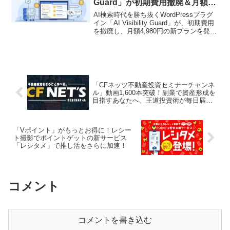
Guard」が初期費用撤廃＆月額
4,980円の新プランで推し活を強
AI検索時代を勝ち抜くWordPressプラグ
力サポート！
イン「AI Visibility Guard」が、初期費用
を撤廃し、月額4,980円の新プランを発表
しました。個人ブロガーから大企業ま
で、誰もが手軽にAI検索最適化を始めら
れるようになり、あなたのサイトをグロ
ーバルに輝かせます。
「CFネッツ不動産投資セミナーチャンネ
ル」動画1,600本突破！副業で資産形成を
目指すあなたへ、王道投資術が毎日届
く！
「Vポイント」がもっとお得に！レシー
ト撮影でポイントゲットの新サービス
「レシタメ」で推し活をさらに加速！
コメント
コメントを書き込む