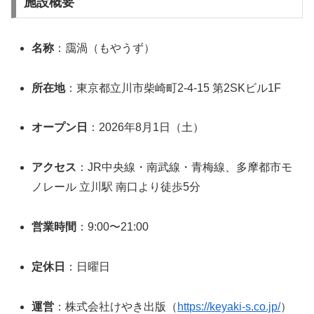
施設概要
名称
：靄渦（もやうず）
所在地
：東京都立川市柴崎町2-4-15 第2SKビル1F
オープン日
：2026年8月1日（土）
アクセス
：JR中央線・南武線・青梅線、多摩都市モ
ノレール 立川駅 南口より徒歩5分
営業時間
：9:00〜21:00
定休日
：日曜日
運営
：株式会社けやき出版（
https://keyaki-s.co.jp/
）