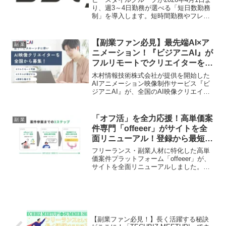
り、週3～4日勤務が選べる「短日数勤務
制」を導入します。短時間勤務やフレッ
クスタイム制「オクトワーク」との組み
合わせも可能になり、個々のライフスタ
イルに合わせた柔軟な働き方が実現。こ
【副業ファン必見】最先端AI×ア
副 業
の新しい制度が、あなたのキャリアと副
ニメーション！『ビジアニAI』が
業ライフにどんな可能性をもたらすの
フルリモートでクリエイターを全
か、副業ファンの皆さんは必見です！
国募集！
木村情報技術株式会社が提供を開始した
AIアニメーション映像制作サービス『ビ
ジアニAI』が、全国のAI映像クリエイタ
ーを募集します。フルリモート、業務委
託・副業・インターンと柔軟な働き方
で、最先端のAI技術と自身のクリエイテ
「オフ活」を全力応援！高単価案
副 業
ィビティを融合させ、新しい「推し事」
件専門「offeeer」がサイトを全
を始めるチャンスです。
面リニューアル！登録から最短1
週間で夢の案件ゲットへ！
フリーランス・副業人材に特化した高単
価案件プラットフォーム「offeeer」が、
サイトを全面リニューアルしました。登
録者1,500名を突破し、月額100万円以上
の案件も多数。見やすさ、案件の探しや
すさが大幅に向上し、プロ人材の「オフ
活」を強力にサポートします。
【副業ファン必見！】長く活躍する秘訣