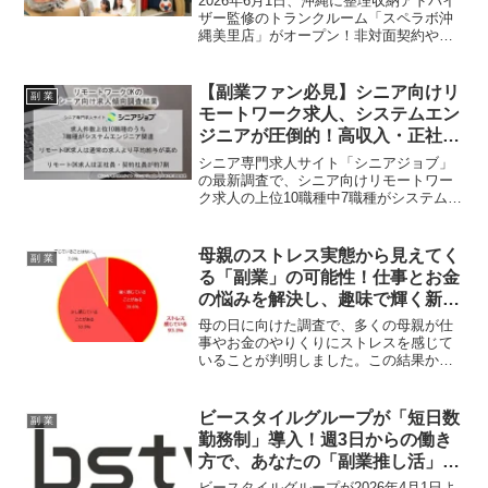
2026年6月1日、沖縄に整理収納アドバイ
ザー監修のトランクルーム「スペラボ沖
縄美里店」がオープン！非対面契約や最
短1時間利用など、副業ファンにも嬉しい
効率的なサービスが魅力です。さらに、
話題の「トランクルーム投資」に関する
【副業ファン必見】シニア向けリ
副 業
情報や、Amazonランキング1位を獲得し
モートワーク求人、システムエン
た書籍の無料プレゼントキャンペーンも
ジニアが圧倒的！高収入・正社員
実施中。あなたの推し活を応援する、新
のチャンスに注目
たな投資の可能性をチェックしましょ
シニア専門求人サイト「シニアジョブ」
う！
の最新調査で、シニア向けリモートワー
ク求人の上位10職種中7職種がシステムエ
ンジニア関連職種であることが判明しま
した。平均給与も高めで、正社員の割合
も約半数に達しており、副業を検討して
母親のストレス実態から見えてく
副 業
いるシニア層にとって見逃せないトレン
る「副業」の可能性！仕事とお金
ドが浮上しています。
の悩みを解決し、趣味で輝く新し
い働き方とは？
母の日に向けた調査で、多くの母親が仕
事やお金のやりくりにストレスを感じて
いることが判明しました。この結果か
ら、副業がもたらすストレス軽減効果
や、趣味を活かした新しい働き方につい
て考察し、副業ファンを応援する視点で
ビースタイルグループが「短日数
副 業
解説します。
勤務制」導入！週3日からの働き
方で、あなたの「副業推し活」が
もっと充実するかも！
ビースタイルグループが2026年4月1日よ