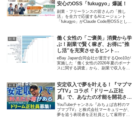
安心のOSS「fukugyo」爆誕！
副業・フリーランスの皆さんの「推し
活」を全力で応援するAIエージェント
「fukugyo」がClaude Code用OSSとして
登場！日々の事務作業から、もしもの時
の債権回収トラブルまで、まるっとサポ
ートしてくれる頼れる存在の魅力を深掘
働く女性の「ご褒美」消費から学
副 業
りします。
ぶ！副業で賢く稼ぎ、お得に”推
し活”を充実させるヒント
【Qoo10調査】
eBay Japan合同会社が運営するQoo10が
実施した「働く女性の2026年夏のボーナ
スに関する調査」から、副業で収入を得
るファンが、自分へのご褒美や賢い消費
行動を通じて、どのように「推し活」を
充実させられるかを探ります。最新のト
安定収入で夢を叶える！『マブマ
副 業
レンドとQoo10のお得な情報を活用し、
ブTV』コラボ「ドリーム正社
充実したライフスタイルを実現しましょ
員」で、あなたの才能を開花させ
う。
よう！
YouTubeチャンネル『みちょぱ吉村のマ
ブマブTV』と株式会社マーキュリーが、
夢を追う表現者を正社員として雇用する
「ドリーム正社員」プロジェクトを開始
しました。安定した収入とメディア露出
のチャンス、プロ講師による研修で、夢
の実現を強力にサポートします。