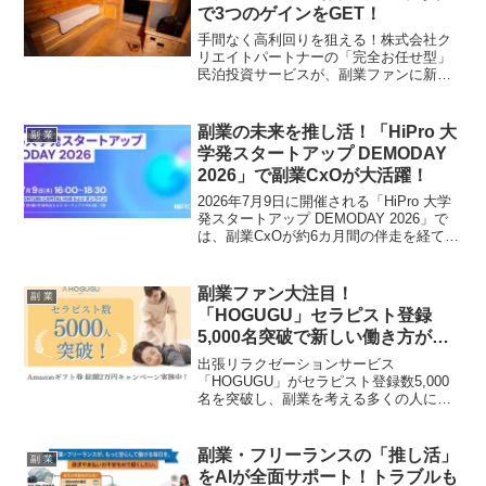
で3つのゲインをGET！
手間なく高利回りを狙える！株式会社ク
リエイトパートナーの「完全お任せ型」
民泊投資サービスが、副業ファンに新た
な選択肢を提案。節税・運用益・売却益
の3つの魅力を深掘りします。
副業の未来を推し活！「HiPro 大
副 業
学発スタートアップ DEMODAY
2026」で副業CxOが大活躍！
2026年7月9日に開催される「HiPro 大学
発スタートアップ DEMODAY 2026」で
は、副業CxOが約6カ月間の伴走を経て大
学発スタートアップの事業構想を発表し
ます。未来を切り拓く熱いピッチと投資
家との交流の機会に注目です！
副業ファン大注目！
副 業
「HOGUGU」セラピスト登録
5,000名突破で新しい働き方が加
速中！
出張リラクゼーションサービス
「HOGUGU」がセラピスト登録数5,000
名を突破し、副業を考える多くの人にと
って魅力的な選択肢を提供しています。
自分らしい働き方を叶えるHOGUGUの最
新情報と記念キャンペーンをチェックし
副業・フリーランスの「推し活」
副 業
ましょう！
をAIが全面サポート！トラブルも