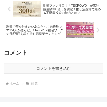
副業ファン注目！「TECROWD」が累計
償還額300億円を突破！推し活感覚で始め
る不動産投資の魅力とは？
副業で夢を叶えたいあなたへ！未経験マ
マ151人が選んだ、ChatGPT×在宅ワーク
で月5万円を稼ぐ推し活副業ランキング発
表！
コメント
コメントを書き込む
ホーム
副 業