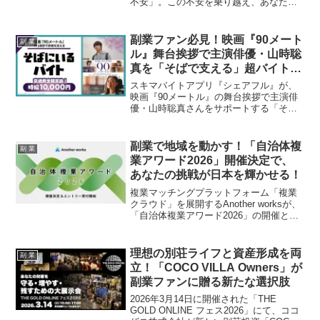
不安」。この不安を乗り越え、あなたの
夢を実現するための資産形成の重要性に
関する最新調査結果を、副業ファンの皆
さんにわかりやすく解説します。NISAな
副業ファン必見！映画『90メート
副 業
どの具体的な対策にも注目し、あなたの
ル』舞台挨拶で主演俳優・山時聡
「推し活」を全力で応援します！
真を「そばで支える」超バイトが
登場！
スキマバイトアプリ『シェアフル』が、
映画『90メートル』の舞台挨拶で主演俳
優・山時聡真さんをサポートする「そば
にいるバイト」を1名限定で募集します。
時給1万円、交通費全額支給という高待遇
に加え、サインや記念撮影といった特別
副業で地域を動かす！「自治体複
副 業
な特典も。映画ファンや副業ファンにと
業アワード2026」開催決定で、
って、忘れられない「推し活」体験にな
あなたの挑戦が日本を輝かせる！
ること間違いなしのこの企画について、
詳細をご紹介します。
複業マッチングプラットフォーム「複業
クラウド」を展開するAnother worksが、
「自治体複業アワード2026」の開催とエ
ントリー受付開始を発表しました。地域
課題解決に挑む自治体と複業人材の共創
事例を表彰するこのアワードは、あなた
理想の別荘ライフと資産形成を両
副 業
のスキルと情熱で日本をより良くするチ
立！「COCO VILLA Owners」が
ャンスを応援します！
副業ファンに贈る新たな選択肢
2026年3月14日に開催された「THE
GOLD ONLINE フェス2026」にて、ココ