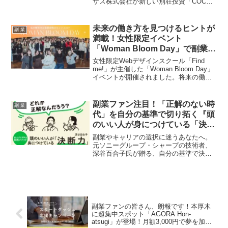
ザス株式会社が新しい別荘投資「COCO
VILLA Owners」を紹介し、多くの副業フ
ァンや投資経験者から注目を集めまし
た。維持管理の負担を解消し、マルチ拠
未来の働き方を見つけるヒントが
副 業
点利用と収益化を可能にするこの革新的
満載！女性限定イベント
なビジネスモデルは、これからの資産形
「Woman Bloom Day」で副業へ
成に新たな風を吹き込むことでしょう。
の一歩を踏み出そう
女性限定Webデザインスクール「Find
me!」が主催した「Woman Bloom Day」
イベントが開催されました。将来の働き
方や副業に悩む女性たちが集い、リアル
な体験談や交流を通じて、自分らしいキ
ャリアを見つけるヒントを得られる一日
副業ファン注目！「正解のない時
副 業
となりました。Webデザインを仕事にす
代」を自分の基準で切り拓く『頭
るための貴重なメッセージや、ライフス
のいい人が身につけている「決断
テージとキャリアを両立させる秘訣が語
力」』新発売！
られ、副業を考える女性にとって必見の
副業やキャリアの選択に迷うあなたへ。
内容です。
元ソニーグループ・シャープの技術者、
深谷百合子氏が贈る、自分の基準で決め
る力を育てる実践メソッドが詰まった一
冊がイースト・プレスより登場！未来を
自分で選ぶためのロードマップとワーク
シートで、あなたの「推し活」ならぬ
「自己成長活」を応援します！
副業ファンの皆さん、朗報です！本厚木
に超集中スポット「AGORA Hon-
atsugi」が登場！月額3,000円で夢を加速