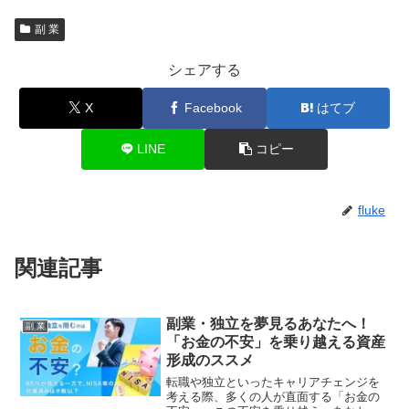
副 業
シェアする
X
Facebook
はてブ
LINE
コピー
fluke
関連記事
副業・独立を夢見るあなたへ！
副 業
「お金の不安」を乗り越える資産
形成のススメ
転職や独立といったキャリアチェンジを
考える際、多くの人が直面する「お金の