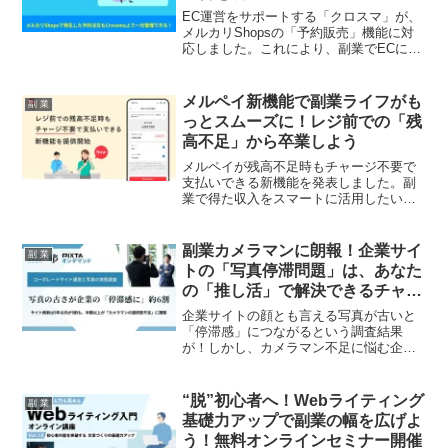
EC運営をサポートする「クロスマ」が、
メルカリShopsの「予約販売」機能に対
応しました。これにより、副業でECに取
り組む皆さんの予約注文管理や出荷業務
が大幅に効率化され、配送ミスリスクの
軽減にもつながります。最新情報を常に
メルペイ新機能で副業ライフがも
副 業
反映したスムーズな運営で、あなたのEC
っとスムーズに！レジ前での「残
ビジネスを強力に後押しします！
高不足」から卒業しよう
メルペイが残高不足時もチャージ不要で
支払いできる新機能を発表しました。副
業で得た収入をスマートに活用したい方
必見！レジ前での焦りを解消し、よりス
ムーズなキャッシュレス体験を実現しま
す。
副業カメラマンに朗報！企業サイ
副 業
トの「写真停滞問題」は、あなた
の「推し活」で解決できるチャン
ス！
企業サイトの顔とも言える写真が古いと
「停滞感」につながるという調査結果
が！しかし、カメラマン不足に悩む企業
も多い中、副業カメラマンには大きなチ
ャンスが到来しています。PIXTAオンデ
マンドが提供する、カメラマンと企業を
“脱”初心者へ！Webライティング
副 業
繋ぐ最新サービスに注目です！
基礎力アップで副業の幅を広げよ
う！無料オンラインセミナー開催