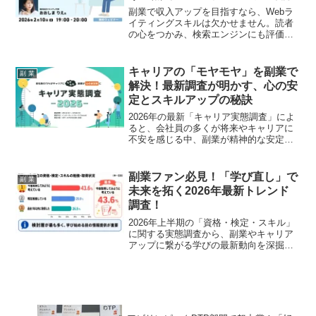
副業で収入アップを目指すなら、Webラ
イティングスキルは欠かせません。読者
の心をつかみ、検索エンジンにも評価さ
れる文章を書くための基礎力を無料で学
べるオンラインセミナーが、2026年2月
10日（火）に開催されます。
キャリアの「モヤモヤ」を副業で
副 業
解決！最新調査が明かす、心の安
定とスキルアップの秘訣
2026年の最新「キャリア実態調査」によ
ると、会社員の多くが将来やキャリアに
不安を感じる中、副業が精神的な安定を
もたらし、本業にも良い影響を与えるこ
とが判明しました。副業で成功するため
のヒントや自己投資の実態を深掘りし、
副業ファン必見！「学び直し」で
副 業
あなたのキャリアを豊かにする「推し
未来を拓く2026年最新トレンド
活」としての副業を応援します！
調査！
2026年上半期の「資格・検定・スキル」
に関する実態調査から、副業やキャリア
アップに繋がる学びの最新動向を深掘
り！あなたの「推しスキル」を見つける
ヒントが満載です。