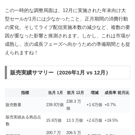
この一時的な調整局面は、12月に実施された年末向け大
型セールが1月には少なかったこと、正月期間の消費行動
の変化、そしてライブ配信実施本数の減少など、複数の要
因が重なった影響と推測されます。しかし、これは市場が
成熟し、次の成長フェーズへ向かうための準備期間とも捉
えられますね！
販売実績サマリー（2026年1月 vs 12月）
指標
当月 1月
前月 12月
増減
成長率 前月比
238.3 万
販売数量
239.9万個
+1.6万個
+0.7%
個
販売実績ある商品点
15.9万個
13.3 万個
+2.6万個
+19.5%
数
200.7 万
206.5 万