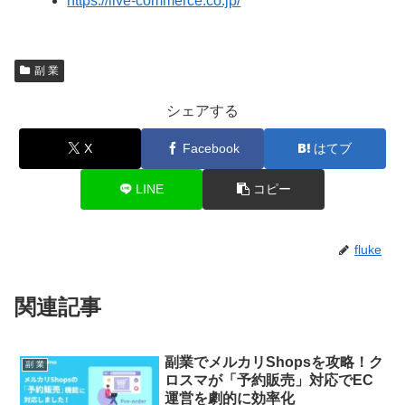
https://live-commerce.co.jp/
副 業
シェアする
X
Facebook
はてブ
LINE
コピー
fluke
関連記事
副業でメルカリShopsを攻略！ク
副 業
ロスマが「予約販売」対応でEC
運営を劇的に効率化