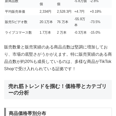
新商品数
-5.8万個
-2.8%
個
個
平均販売単価
2,334円
2,528.3円
+4.7円
+0.19%
-55.9万
販売Sビデオ数
20.1万本
76 万本
-73.5%
本
ライブコマース数
1.7万本
2 万本
-0.3万本
-15.0%
販売数量と販売実績のある商品点数は堅調に増加してお
り、市場の底堅さがうかがえます。特に販売実績のある商
品点数が約20%も成長しているのは、多様な商品がTikTok
Shopで受け入れられている証拠です！
売れ筋トレンドを掴む！価格帯とカテゴリ
ーの分析
商品価格帯別分布