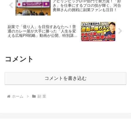
アビリンピックDTP部門で努力賞！「好
き」を仕事にするプロの技が輝く、河合
勇輝さんの挑戦に副業ファンも注目！
副業で「億り人」を目指すあなたへ！普
通のカレー屋が大手に勝った「人生を変
える広報PR戦略」動画が公開、特別講座
招待キャンペーンも！
コメント
コメントを書き込む
ホーム
副 業