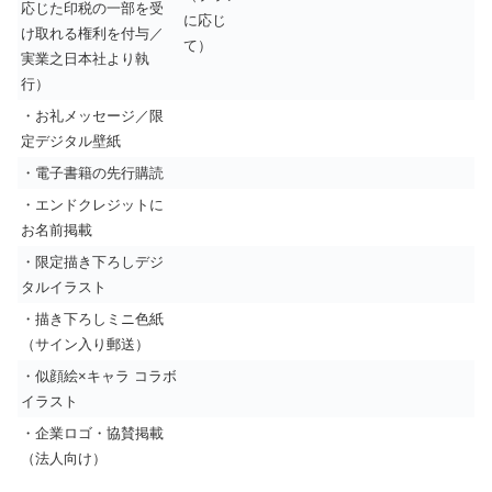
応じた印税の一部を受
に応じ
け取れる権利を付与／
て）
実業之日本社より執
行）
・お礼メッセージ／限
定デジタル壁紙
・電子書籍の先行購読
・エンドクレジットに
お名前掲載
・限定描き下ろしデジ
タルイラスト
・描き下ろしミニ色紙
（サイン入り郵送）
・似顔絵×キャラ コラボ
イラスト
・企業ロゴ・協賛掲載
（法人向け）