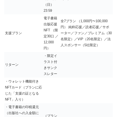
（日）
23:59
電子書籍
全7プラン （1,000円〜100,000
出版応援
円） 純粋応援／読者応援／サポ
NFT （限
支援プラン
ーター／ファン／プレミアム（30
定30口 ／
名限定）／VIP（20名限定）／法
12,000
人スポンサー（5社限定）
円）
・限定イ
ラスト付
リターン
きサンク
スレター
・ウォレット機能付き
NFTカード（プランに応
じた「支援の証となる
NFT」入り）
・電子書籍の印税還元
（出版社への入金額に
（プラン