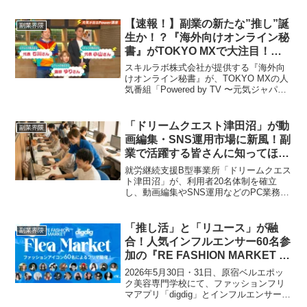
り組みは、副業やキャリアチェンジを考
える方にとっても、新しい学びと収入の
【速報！】副業の新たな”推し”誕
副業界隈
モデルとなるかもしれません。
生か！？『海外向けオンライン秘
書』がTOKYO MXで大注目！ド
ル建て副業で夢の働き方を叶えよ
スキルラボ株式会社が提供する『海外向
う！
けオンライン秘書』が、TOKYO MXの人
気番組「Powered by TV 〜元気ジャパ
ン〜」で特集されました。日本にいなが
らにして海外の給与水準で稼ぐという、
まさに「新しいワーホリ」の形が地上波
「ドリームクエスト津田沼」が動
副業界隈
ゴールデンで紹介され、副業ファンから
画編集・SNS運用市場に新風！副
の期待が最高潮に高まっています！
業で活躍する皆さんに知ってほし
い市場の最新動向
就労継続支援B型事業所「ドリームクエス
ト津田沼」が、利用者20名体制を確立
し、動画編集やSNS運用などのPC業務受
託を本格拡大。業界水準の半額以下で提
供されるこのサービスは、副業市場にど
のような影響を与えるのか？副業ファン
「推し活」と「リユース」が融
副業界隈
必見の最新情報をお届けします。
合！人気インフルエンサー60名参
加の『RE FASHION MARKET ×
digdig Flea Market』開催決定！
2026年5月30日・31日、原宿ベルエポッ
ク美容専門学校にて、ファッションフリ
マアプリ「digdig」とインフルエンサーフ
リマイベント「RE FASHION MARKET」