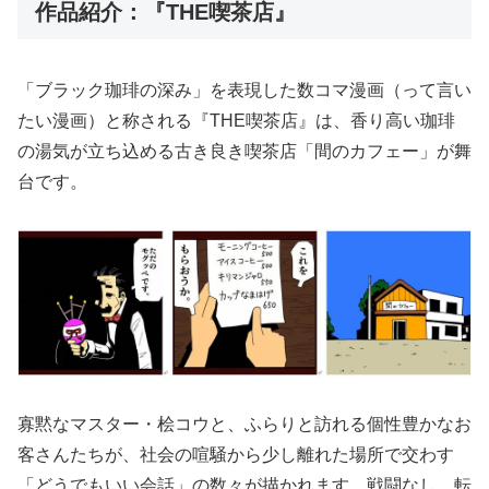
作品紹介：『THE喫茶店』
「ブラック珈琲の深み」を表現した数コマ漫画（って言い
たい漫画）と称される『THE喫茶店』は、香り高い珈琲
の湯気が立ち込める古き良き喫茶店「間のカフェー」が舞
台です。
寡黙なマスター・桧コウと、ふらりと訪れる個性豊かなお
客さんたちが、社会の喧騒から少し離れた場所で交わす
「どうでもいい会話」の数々が描かれます。戦闘なし、転