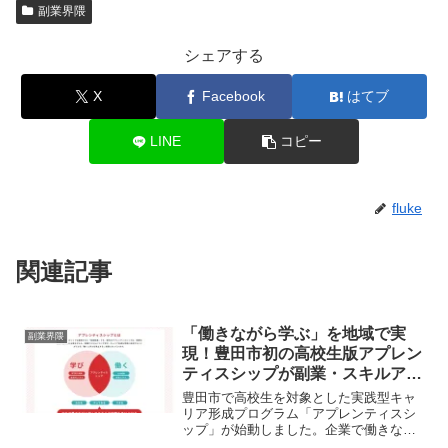
副業界隈
シェアする
X
Facebook
はてブ
LINE
コピー
fluke
関連記事
「働きながら学ぶ」を地域で実
副業界隈
現！豊田市初の高校生版アプレン
ティスシップが副業・スキルアッ
プのヒントに？
豊田市で高校生を対象とした実践型キャ
リア形成プログラム「アプレンティスシ
ップ」が始動しました。企業で働きなが
ら専門スキルと資格取得を目指すこの取