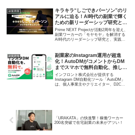
が初のコラボイベントを開催。SNSで人
気のファッションアイコン60名が私物を
キラキラ“しごできパーソン”のリ
副業界隈
販売し、ファンは「推し」と直接交流し
アルに迫る！AI時代の副業で輝く
ながらトレンドアイテムを手に入れるこ
ための新リーダーシップ研究と支
とができます。推し活とサステナブルな
援プログラム
消費が融合した新体験に注目です。
Prime NEXT Projectが活動2周年を迎え、
副業ワーカーの「モヤモヤ」を解消する
AI時代のリーダーシップ研究と、実践的
な社会人財開発プログラムを発表しまし
た。効率化ツール「Mate NEXT」やZ世
代向けリーダーシップ育成
副業家のInstagram運用が超進
副業界隈
「Connect16」など、副業ファン必見の
化！AutoDMがコメントからDM
最新情報をお届けします。
までスマホで無料自動化、推し活
を加速する神ツール爆誕！
インフロント株式会社が提供する
Instagram DM自動化ツール「AutoDM」
は、個人事業主やクリエイター、D2Cブ
ランドなど、Instagramで活躍する副業家
の強い味方です。無料プランから利用で
き、スマホだけでコメント返信からDM自
動送信、AIによる問い合わせ対応まで完
結。あなたの「推し活」である副業を強
力にサポートします。
「URAKATA」の快進撃！稼働ワーカー
200名突破で在宅副業の未来がアツい！