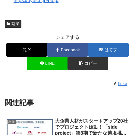
https://bytech.jp/blog/
副 業
シェアする
X
Facebook
はてブ
LINE
コピー
fluke
関連記事
大企業人材がスタートアップ20社
副 業
でプロジェクト始動！「side
project」第8期で新たな越境挑戦