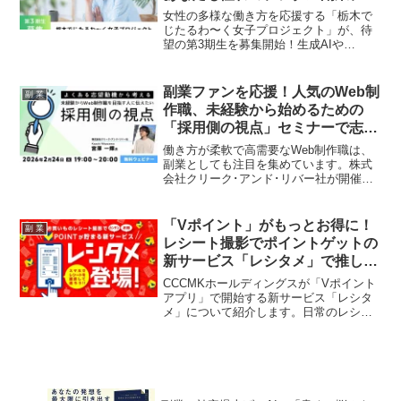
ューを応援！
女性の多様な働き方を応援する「栃木で
じたるわ〜く女子プロジェクト」が、待
望の第3期生を募集開始！生成AIや
Microsoft Office講座を強化し、より実務
に直結したスキルを身につけ、時間や場
所にとらわれない新しい働き方を目指し
副業ファンを応援！人気のWeb制
副 業
ましょう。副業ファン必見の最新情報を
作職、未経験から始めるための
お届けします！
「採用側の視点」セミナーで志望
動機を深掘り！
働き方が柔軟で高需要なWeb制作職は、
副業としても注目を集めています。株式
会社クリーク･アンド･リバー社が開催す
る無料オンラインセミナーでは、未経験
からWeb制作職を目指す方がつまずきや
すい「志望動機」に焦点を当て、採用担
「Vポイント」がもっとお得に！
副 業
当者の視点から効果的なアピール方法を
レシート撮影でポイントゲットの
解説。あなたのWeb制作職への「推し
新サービス「レシタメ」で推し活
活」を強力にサポートします。
をさらに加速！
CCCMKホールディングスが「Vポイント
アプリ」で開始する新サービス「レシタ
メ」について紹介します。日常のレシー
ト撮影でVポイントが貯まるこのサービス
は、ポイ活民や節約志向の副業ファンに
とって見逃せない情報です。サービス開
始を記念したキャンペーンの情報も合わ
せてお届けします。