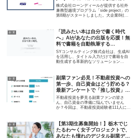
が幕開け！
株式会社ローンディールが提供する社外
兼務型越境プログラム「side project」の
第8期がスタートしました。大企業8社か
ら26名の人材が、3ヶ月間、業務時間の
20%を活用してスタートアップ20社での
プロジェクトに参画。AI活用や経営管
「読みたい本は自分で書く時代
副 業
理、新規事業開発といった最前線の経験
へ」AIがあなたの出版を応援！無
を通じて、個人の成長とスタートアップ
料で書籍を自動執筆する
の事業成長を後押しします。
『Rebook』が副業クリエイター
SYコンサルティング株式会社は、生成AI
の夢を加速！
を活用し、タイトル入力だけで書籍を自
動生成する革新的なソリューション
「Rebook」を無料公開しました。誰もが
表現者になれる「出版の民主化」を実現
し、副業で書籍を執筆したいクリエイタ
副業ファン必見！不動産投資への
副 業
ーの新しい推し活を強力にサポートしま
第一歩、自己資金はどう貯める？
す。
最新アンケートで「推し投資」を
応援！
不動産投資を夢見る副業ファンの皆さ
ん、自己資金の準備に悩んでいません
か？今回は、不動産投資経験者111人に聞
いた自己資金の調達方法や貯蓄期間、そ
して成功の秘訣を大公開！あなたの「推
し投資」を後押しする最新情報をお届け
【第3期生募集開始！】栃木でじ
副 業
します。
たるわ〜く女子プロジェクトで、
あなたも憧れのデジタル副業デビ