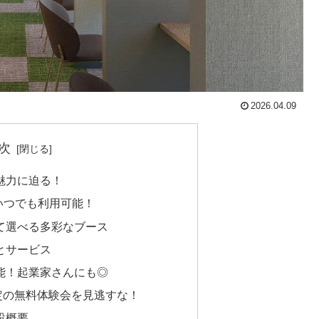
2026.04.09
次
」の魅力に迫る！
日いつでも利用可能！
て選べる多彩なブース
とサービス
能！起業家さんにも◎
定の無料体験会を見逃すな！
施設概要