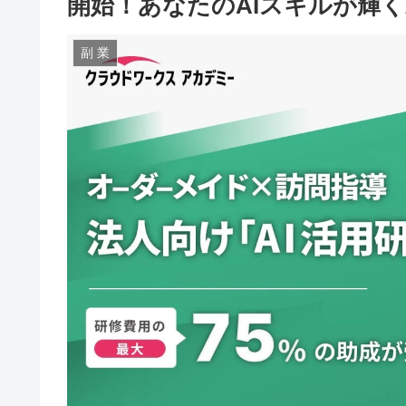
開始！あなたのAIスキルが輝
副 業