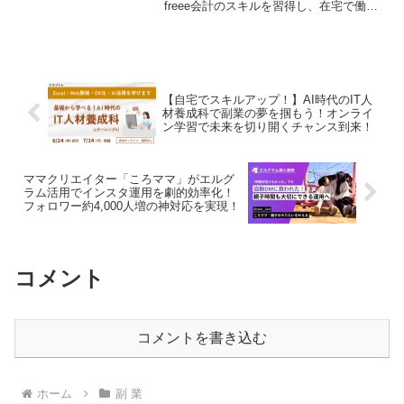
freee会計のスキルを習得し、在宅で働き
たい副業ファンを応援する実践型研修
「速習freee会計研修・実地研修版」がス
タート。子育てや介護と両立しながら、
経理のプロとして活躍できる未来がここ
にあります。
【自宅でスキルアップ！】AI時代のIT人
材養成科で副業の夢を掴もう！オンライ
ン学習で未来を切り開くチャンス到来！
ママクリエイター「ころママ」がエルグ
ラム活用でインスタ運用を劇的効率化！
フォロワー約4,000人増の神対応を実現！
コメント
コメントを書き込む
ホーム
副 業