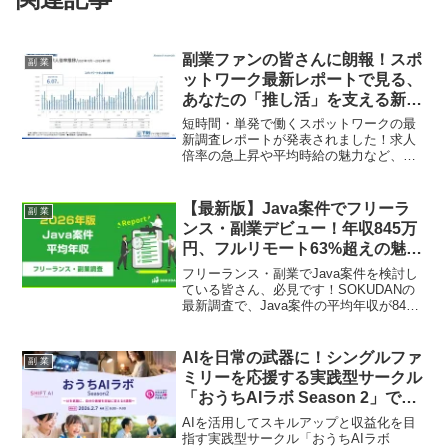
副業ファンの皆さんに朗報！スポ
副 業
ットワーク最新レポートで見る、
あなたの「推し活」を支える新し
い働き方！
短時間・単発で働くスポットワークの最
新調査レポートが発表されました！求人
倍率の急上昇や平均時給の魅力など、副
業としてスポットワークを考えている
方、もうすでに実践している方にとって
見逃せない情報が満載です。あなたの
【最新版】Java案件でフリーラ
副 業
「推し活」を充実させるヒントを見つけ
ンス・副業デビュー！年収845万
ましょう！
円、フルリモート63%超えの魅力
に迫る！
フリーランス・副業でJava案件を検討し
ている皆さん、必見です！SOKUDANの
最新調査で、Java案件の平均年収が845
万円、さらにフルリモート案件が63%を
超えるという魅力的なデータが公開され
ました。安定した高収入と柔軟な働き方
AIを日常の武器に！シングルファ
副 業
を両立できるJava案件の最新トレンド
ミリーを応援する実践型サークル
を、副業ファンの皆さんと一緒に深掘り
「おうちAIラボ Season 2」で副
していきましょう！
業の夢を叶えよう！
AIを活用してスキルアップと収益化を目
指す実践型サークル「おうちAIラボ