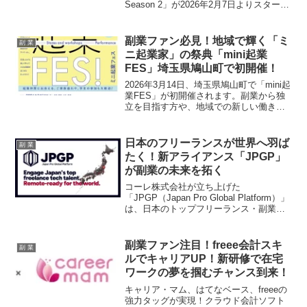
Season 2」が2026年2月7日よりスタート
します。8週間でKindle出版や商品出品に
挑戦し、AIを日常の道具として使いこな
すための伴走サポートと共創コミュニテ
副業ファン必見！地域で輝く「ミ
副 業
ィが、あなたの副業を力強く応援しま
ニ起業家」の祭典「mini起業
す！
FES」埼玉県鳩山町で初開催！
2026年3月14日、埼玉県鳩山町で「mini起
業FES」が初開催されます。副業から独
立を目指す方や、地域での新しい働き方
に興味がある方にとって、まさに推し活
の聖地となるイベントです。リアルな起
業のヒントや、同じ志を持つ仲間との出
日本のフリーランスが世界へ羽ば
副 業
会いが満載のこの祭典について、詳しく
たく！新アライアンス「JPGP」
ご紹介します！
が副業の未来を拓く
コーレ株式会社が立ち上げた
「JPGP（Japan Pro Global Platform）」
は、日本のトップフリーランス・副業人
材と世界企業をつなぐクロスネットワー
クアライアンスです。500万人を超える国
内人材が世界のプロジェクトに参画でき
副業ファン注目！freee会計スキ
副 業
る新たな越境開発モデルで、副業ファン
ルでキャリアUP！新研修で在宅
にとって夢のようなグローバルな活躍の
ワークの夢を掴むチャンス到来！
場を提供します。
キャリア・マム、はてなベース、freeeの
強力タッグが実現！クラウド会計ソフト