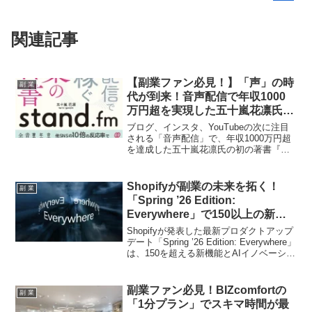
関連記事
【副業ファン必見！】「声」の時
副 業
代が到来！音声配信で年収1000
万円超を実現した五十嵐花凛氏の
ノウハウが詰まった『stand.fm
ブログ、インスタ、YouTubeの次に注目
副業の教科書』が発売！
される「音声配信」で、年収1000万円超
を達成した五十嵐花凛氏の初の著書『音
声配信で月10万円稼ぐ stand.fm 副業の教
科書』が2026年5月26日に発売されま
す。顔出しなし・スマホ1台で始められる
Shopifyが副業の未来を拓く！
副 業
音声配信の魅力と、成功への具体的なス
「Spring ’26 Edition:
テップが明かされるこの一冊は、副業を
Everywhere」で150以上の新機
考えているすべての人にとって必読で
能が降臨！
す。
Shopifyが発表した最新プロダクトアップ
デート「Spring ’26 Edition: Everywhere」
は、150を超える新機能とAIイノベーショ
ンで、あらゆる規模の事業者が新たな市
場や顧客、販売チャネルへ迅速にリーチ
できるよう支援します。副業に取り組む
副業ファン必見！BIZcomfortの
副 業
方々にとって、ビジネスの可能性を無限
「1分プラン」でスキマ時間が最
大に広げる画期的なアップデートの全貌