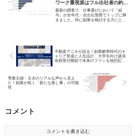
ワーク重視派はフル出社者の約
が、あなたの副業ライフを大きく変える
2.7倍
かもしれません！
最新の調査で、仕事選びにおいて「給
与」が全年代・全出社形態でトップに輝
きました。特に副業を検討する方にとっ
て重要な「リモートワーク」や「副業・
兼業の許可」についても、年代や出社形
態による重視度の違いが明らかに。あな
たの推し活を応援する働き方を見つける
ヒントが満載です！
不動産アニキが語る！副業解禁時代のキ
ャリア形成と人生設計、大学生向け講演
依頼受付開始で未来のファンを熱烈応
援！
専業主婦・主夫のリアルな声から見え
た！副業が拓く「新たな推し事」の可能
性
コメント
コメントを書き込む