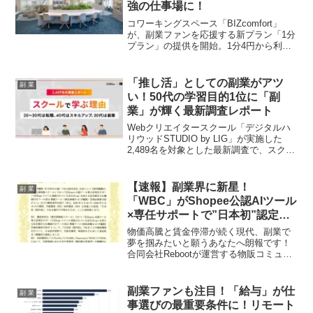
強の仕事場に！
をご紹介します。
コワーキングスペース「BIZcomfort」
が、副業ファンを応援する新プラン「1分
プラン」の提供を開始。1分4円から利用
可能で、スマホ完結の契約・入退室シス
テム、全国190拠点以上での利用が可能
に。あなたの「推し活」を強力にサポー
「推し活」としての副業がアツ
副 業
トし、時間や場所に縛られない自由な働
い！50代の学習目的1位に「副
き方を実現します。
業」が輝く最新調査レポート
Webクリエイタースクール「デジタルハ
リウッドSTUDIO by LIG」が実施した
2,489名を対象とした最新調査で、スクー
ルで学ぶ理由が年代によって大きく異な
ることが判明しました。特に50代では
「副業」が学習目的のトップに躍り出て
【速報】副業界に新星！
副 業
おり、多くの副業ファンにとって見逃せ
「WBC」がShopee公認AIツール
ない情報です。年代ごとの学習目的の傾
×専任サポートで”日本初”認定！
向から、あなたの「副業推し活」をさら
あなたの推し活、もっと輝く予
に充実させるヒントが見つかるかもしれ
物価高騰と賃金停滞が続く現代、副業で
ません。
感！？
夢を掴みたいと願うあなたへ朗報です！
合同会社Rebootが運営する物販コミュニ
ティ「WBC（ワールドバイヤーズクラ
ブ）」が、Shopee公認AIツールと専任サ
ポートを組み合わせた無在庫物販スクー
副業ファンも注目！「給与」が仕
副 業
ルとして、ついに「日本初」の認定を受
事選びの最重要条件に！リモート
けました。この画期的なサポート体制