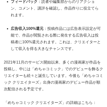
フィードバック
：読者や編集部からのリアクショ
ン、コメント、講評を確認し、作品作りに役立てら
れます。
広告収入100%還元
：投稿作品には広告表示設定が可
能で、作品が閲覧される際に発生する広告収入は投
稿者に100%還元されます。これは、クリエイターと
して収入を得る大きなチャンスです。
2021年11月のサービス開始以来、多くの漫画家が作品を
投稿し、中には「めちゃコミック」でのデビューを飾るク
リエイターも続々と誕生しています。今後も「めちゃコミ
ック クリエイターズ」出身の漫画家のデビュー作品が順
次配信される予定です。
「めちゃコミック クリエイターズ」の詳細はこちら：