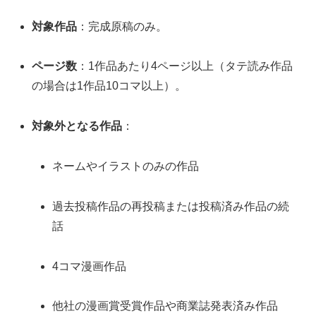
対象作品
：完成原稿のみ。
ページ数
：1作品あたり4ページ以上（タテ読み作品
の場合は1作品10コマ以上）。
対象外となる作品
：
ネームやイラストのみの作品
過去投稿作品の再投稿または投稿済み作品の続
話
4コマ漫画作品
他社の漫画賞受賞作品や商業誌発表済み作品