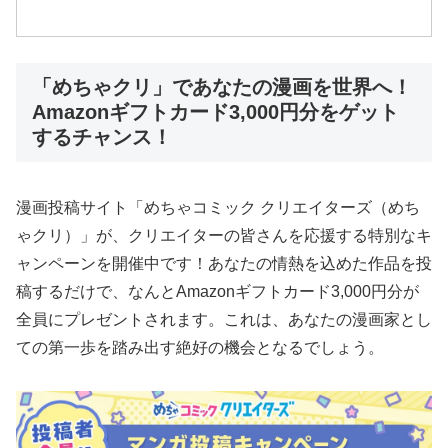
「めちゃクリ」であなたの漫画を世界へ！
Amazonギフトカード3,000円分をゲット
するチャンス！
漫画投稿サイト「めちゃコミック クリエイターズ（めち
ゃクリ）」が、クリエイターの皆さんを応援する特別なキ
ャンペーンを開催中です！あなたの情熱を込めた作品を投
稿するだけで、なんとAmazonギフトカード3,000円分が
全員にプレゼントされます。これは、あなたの漫画家とし
ての第一歩を踏み出す絶好の機会となるでしょう。