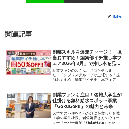
fluke
関連記事
副業スキルを爆速チャージ！「担
副 業
当おすすめ！編集部イチ推し本フ
ェア2026年2月」で推し本を見つ
けよう！
副業ファンの皆さん、お待たせしまし
た！インプレスグループが主催する「担
当おすすめ！編集部イチ推し本フェア
2026年2月」が開催されます。Webデザイ
ン、SNSマーケティング、Excel VBA、
確定申告など、副業に役立つ電子書籍が
副業ファンも注目！名城大学生が
副 業
期間限定で50％オフに。編集部が厳選し
仕掛ける無料給水スポット事業
た「推し本」で、あなたのスキルアップ
「GokuGoku」の魅力と未来
を強力にサポートします！
大学での不便をきっかけに起業した名城
大学の学生社長、岩佐舞音さんのウォー
ターサーバー事業「GokuGoku」を紹
介。広告収益で無料給水を実現する革新