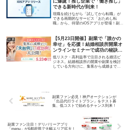
に爆誕！推し企業で「働き推し」
できる新時代が到来！
現職を続けながら「試してから転職」が
できる画期的なサービス「おためし転
職」から、待望のiOSアプリが登場！副業
ファン必見の、スマホひとつでキャリア
体験が完結する新時代の働き方をご紹介
します。あなたの「働き推し」が、もっ
【5月23日開催】副業で「誰かの
副 業
と身近になりますよ！
幸せ」を応援！結婚相談所開業オ
ンラインセミナーで成功の秘訣を
学ぼう
低リスク・高利益率で注目される婚活ビ
ジネス。結婚相談所の開業や副業を検討
している方向けに、集客から成婚までの
成功事例と失敗事例を学べるオンライン
セミナーが2026年5月23日に開催されま
す。
副業ファン必見！神戸オークションが
「出品代行ライトプラン」をテスト募
集、低コストで始めるチャンス到来！
副業ファン注目！デリバリーアプリ
「menu」が6都府県で大幅エリア拡大！