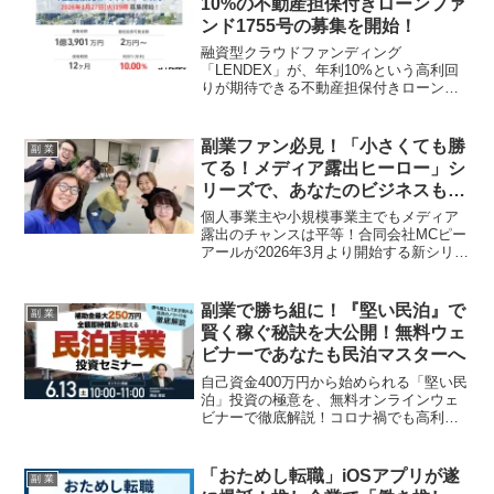
10%の不動産担保付きローンファ
強化し、学生の理想の働き方を強力にバ
ンド1755号の募集を開始！
ックアップします。
融資型クラウドファンディング
「LENDEX」が、年利10%という高利回
りが期待できる不動産担保付きローンフ
ァンド1755号の募集を本日1月27日19時
に開始しました。少額から始められる融
資型クラウドファンディングで、あなた
副業ファン必見！「小さくても勝
副 業
の副業・資産運用を応援します！
てる！メディア露出ヒーロー」シ
リーズで、あなたのビジネスも大
注目？！
個人事業主や小規模事業主でもメディア
露出のチャンスは平等！合同会社MCピー
アールが2026年3月より開始する新シリー
ズで、広報PRを駆使してメディアに登場
し、新たなステージへ進んだ「ヒーロ
ー」たちの秘訣を大公開。あなたの「推
副業で勝ち組に！『堅い民泊』で
副 業
し活」も、この情報でさらに加速するか
賢く稼ぐ秘訣を大公開！無料ウェ
も！
ビナーであなたも民泊マスターへ
自己資金400万円から始められる「堅い民
泊」投資の極意を、無料オンラインウェ
ビナーで徹底解説！コロナ禍でも高利回
りを維持したノウハウで、副業ファンも
納得の「勝ち組」民泊経営を実現しまし
ょう！
「おためし転職」iOSアプリが遂
副 業