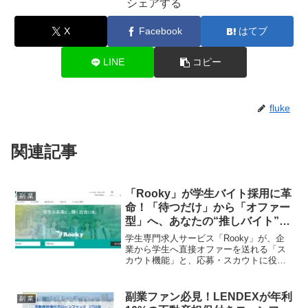
シェアする
X
Facebook
はてブ
LINE
コピー
fluke
関連記事
「Rooky」が学生バイト採用に革
副 業
命！「待つだけ」から「オファー
型」へ、あなたの“推しバイト”が
見つかる新時代到来！
学生専門求人サービス「Rooky」が、企
業から学生へ直接オファーを送れる「ス
カウト機能」と、応募・スカウトに役立
つ「履歴書管理機能」を新たに搭載し、
大幅リニューアル！自宅や大学近くで働
きたい学生と、近隣で優秀な人材を求め
副業ファン必見！LENDEXが年利
副 業
る企業・店舗のダイレクトマッチングを