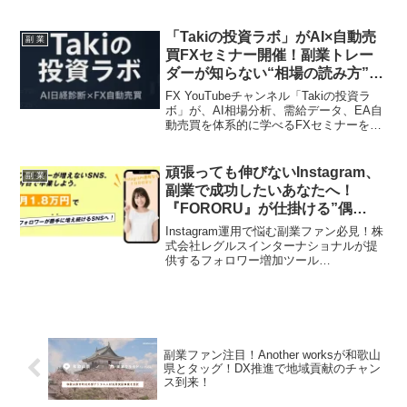
ンで、あらゆる規模の事業者が新たな市
場や顧客、販売チャネルへ迅速にリーチ
できるよう支援します。副業に取り組む
「Takiの投資ラボ」がAI×自動売
副 業
方々にとって、ビジネスの可能性を無限
買FXセミナー開催！副業トレー
大に広げる画期的なアップデートの全貌
ダーが知らない“相場の読み方”で
をご紹介します。
勝利を掴むチャンス
FX YouTubeチャンネル「Takiの投資ラ
ボ」が、AI相場分析、需給データ、EA自
動売買を体系的に学べるFXセミナーを開
催します。トレード経験者でも「分析し
ても勝てない」と悩む方へ、相場の本質
を理解し、再現性の高いトレード判断を
頑張っても伸びないInstagram、
副 業
身につけるための新しい投資戦略を紹
副業で成功したいあなたへ！
介。AI時代の金融市場で個人トレーダー
『FORORU』が仕掛ける”偶
が活躍するための秘訣が詰まった注目の
然”から”必然”のフォロワー増加
イベントです。
Instagram運用で悩む副業ファン必見！株
術！
式会社レグルスインターナショナルが提
供するフォロワー増加ツール
「FORORU」は、従来の「投稿依存型」
運用から脱却し、フォロワー増加を仕組
み化します。今なら「全額返金保証」キ
ャンペーンも実施中！
副業ファン注目！Another worksが和歌山
県とタッグ！DX推進で地域貢献のチャン
ス到来！