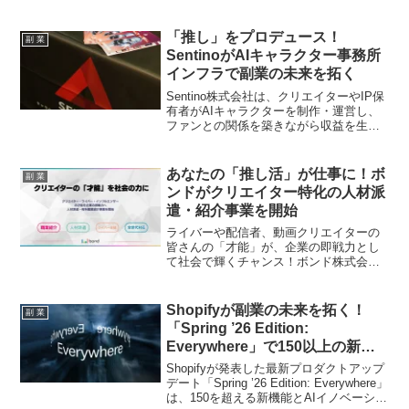
PCの熱対策、姿勢改善、作業効率アップ
をこれ1台で実現し、あなたの副業ライフ
を強力にサポートします。
「推し」をプロデュース！
副 業
SentinoがAIキャラクター事務所
インフラで副業の未来を拓く
Sentino株式会社は、クリエイターやIP保
有者がAIキャラクターを制作・運営し、
ファンとの関係を築きながら収益を生み
出すプラットフォーム「Sentino」を発表
しました。この新サービスは、あなたの
「推し活」を次のレベルへと引き上げる
あなたの「推し活」が仕事に！ボ
副 業
可能性を秘めています。
ンドがクリエイター特化の人材派
遣・紹介事業を開始
ライバーや配信者、動画クリエイターの
皆さんの「才能」が、企業の即戦力とし
て社会で輝くチャンス！ボンド株式会社
が2026年3月2日より、クリエイター特化
の人材派遣・紹介サービス「bondキャリ
アサービス」を本格始動。パラレルキャ
Shopifyが副業の未来を拓く！
副 業
リアやセカンドキャリアの夢を応援しま
「Spring ’26 Edition:
す！
Everywhere」で150以上の新機
能が降臨！
Shopifyが発表した最新プロダクトアップ
デート「Spring ’26 Edition: Everywhere」
は、150を超える新機能とAIイノベーショ