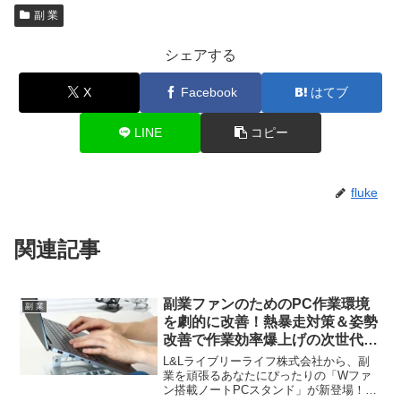
副 業
シェアする
X
Facebook
はてブ
LINE
コピー
fluke
関連記事
副業ファンのためのPC作業環境
副 業
を劇的に改善！熱暴走対策＆姿勢
改善で作業効率爆上げの次世代ノ
ートPCスタンドが登場！
L&Lライブリーライフ株式会社から、副
業を頑張るあなたにぴったりの「Wファ
ン搭載ノートPCスタンド」が新登場！