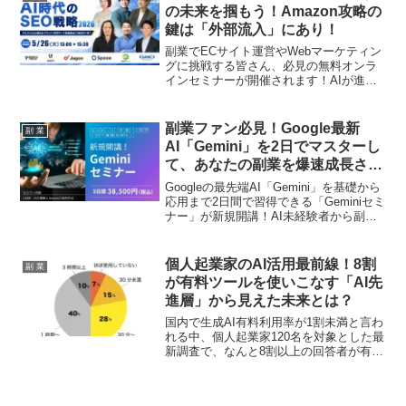
討するファンが知っておくべき、複雑な
の未来を掴もう！Amazon攻略の
規制や相談先の課題を深掘りし、賢い不
鍵は「外部流入」にあり！
動産活用を応援します。
副業でECサイト運営やWebマーケティン
グに挑戦する皆さん、必見の無料オンラ
インセミナーが開催されます！AIが進化
する現代において、どのように検索上位
を目指し、売上を伸ばしていくのか。
Amazon SEOの最新戦略から、楽天、
副業ファン必見！Google最新
副 業
Yahoo!ショッピング、さらにはAIによる
AI「Gemini」を2日でマスターし
推薦獲得まで、副業成功へのヒントが満
て、あなたの副業を爆速成長させ
載です。
よう！
Googleの最先端AI「Gemini」を基礎から
応用まで2日間で習得できる「Geminiセミ
ナー」が新規開講！AI未経験者から副
業・フリーランスを目指す方まで、実務
で役立つスキルを身につけて、あなたの
ビジネスを加速させるチャンスです。
個人起業家のAI活用最前線！8割
副 業
が有料ツールを使いこなす「AI先
進層」から見えた未来とは？
国内で生成AI有料利用率が1割未満と言わ
れる中、個人起業家120名を対象とした最
新調査で、なんと8割以上の回答者が有料
AIツールを利用していることが判明しま
した。AIを使いこなすほどビジネスの未
来をポジティブに捉える傾向が明らか