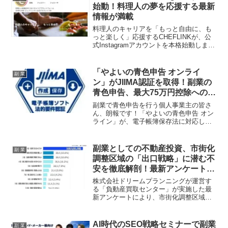
始動！料理人の夢を応援する最新
情報が満載
料理人のキャリアを「もっと自由に、も
っと楽しく」応援するCHEFLINKが、公
式Instagramアカウントを本格始動しまし
た。現場で役立つ調理技術や食材知識、
海外挑戦、独立開業、多様な働き方な
ど、料理人のキャリア形成に欠かせない
「やよいの青色申告 オンライ
副 業
実践的な情報が続々発信されます。新た
ン」がJIIMA認証を取得！副業の
な知識や仲間、そして挑戦との出会いを
青色申告、最大75万円控除への道
求める料理人ファン必見のコンテンツが
が開ける！
満載です！
副業で青色申告を行う個人事業主の皆さ
ん、朗報です！「やよいの青色申告 オン
ライン」が、電子帳簿保存法に対応した
信頼性の証である「JIIMA認証」を取得し
ました。これにより、皆さんの確定申告
がさらに安心・確実になり、将来的な青
副業としての不動産投資、市街化
副 業
色申告特別控除75万円の適用にもつなが
調整区域の「出口戦略」に潜む不
る可能性が高まります。
安を徹底解剖！最新アンケートで
賢い選択を応援
株式会社ドリームプランニングが運営す
る「負動産買取センター」が実施した最
新アンケートにより、市街化調整区域の
不動産売買における最大の懸念が「売却
できるかどうか」であることが明らかに
なりました。副業として不動産投資を検
AI時代のSEO戦略セミナーで副業
副 業