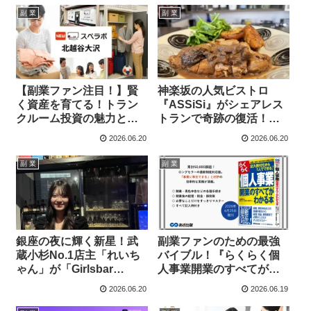
副 業
副 業
【副業ファン注目！】賢
神楽坂の人気ビストロ
く資産を育てる！トラン
『ASSiSi』がシェアレス
クルーム投資の魅力と新
トランで奇跡の復活！
店舗オープン情報
4,000円コースが1,800円
2026.06.20
2026.06.20
で楽しめる新ビジネスモ
デルに注目！
副 業
副 業
銀座の夜に輝く新星！武
副業ファンのための最強
蔵小杉No.1店主「れいち
バイブル！『らくらく個
ゃん」が「Girlsbar
人事業開業のすべてがわ
Mercury」で独立、副業
かる本』改訂3版で最新制
2026.06.20
2026.06.19
から夢を掴む
度を攻略！