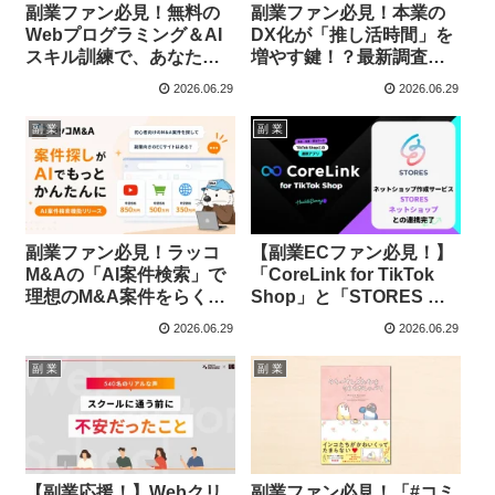
副業ファン必見！無料の
副業ファン必見！本業の
Webプログラミング＆AI
DX化が「推し活時間」を
スキル訓練で、あなたの
増やす鍵！？最新調査で
「やりたい！」を現実
浮き彫りになった職場の
2026.06.29
2026.06.29
に！
リアルと未来への期待
副 業
副 業
副業ファン必見！ラッコ
【副業ECファン必見！】
M&Aの「AI案件検索」で
「CoreLink for TikTok
理想のM&A案件をらくら
Shop」と「STORES ネ
く発見！
ットショップ」が連携！
2026.06.29
2026.06.29
新たな販路でショップを
輝かせよう！
副 業
副 業
【副業応援！】Webクリ
副業ファン必見！「#コミ