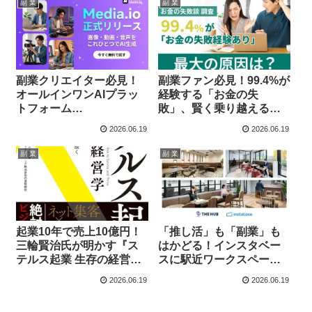
副 業
副 業
副業クリエイター必見！
副業ファン必見！99.4%が
オールインワンAIプラッ
経験する「お金の失
トフォーム
敗」、賢く乗り越えるた
「Wondershare
めの最新調査結果
2026.06.19
2026.06.19
Media.io」で推し活を加
速させよう！
副 業
副 業
起業10年で売上10億円！
「推し活」も「副業」も
三輪賢治氏が明かす『ス
はかどる！インスタベー
テルス起業 生存の経営
スに駅近ワークスペース
学』で副業を成功させよ
「THE HUB」が228拠点
2026.06.19
2026.06.19
う！
登場！