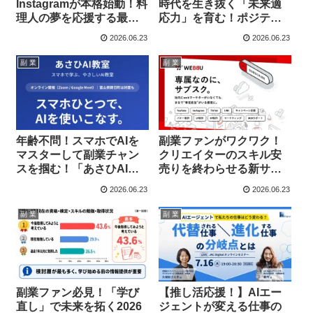
Instagramが本格始動！料
時代を生き抜く「未来適
理人の夢を応援する最新
応力」を育む！ポジティ
情報が満載
ブ心理学の世界的権威が
2026.06.23
2026.06.23
贈る『これからの生き
方』が本日発売！
副 業
副 業
年齢不問！スマホでAIを
副業ファンがワクワク！
マスターして副業チャン
クリエイターのスキル安
スを掴む！「あさひAI教
売りを終わらせる新サー
室」がワンコイン体験を
ビス「WEBBU」が本格
2026.06.23
2026.06.23
開始、新たな推し活が始
始動へ！
まる予感！
副 業
副 業
副業ファン必見！「学び
【推し活応援！】AIエー
直し」で未来を拓く2026
ジェントが変える仕事の