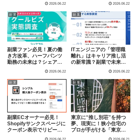
業アカウントも成果を可
なくポイントを自動
2026.06.22
2026.06.22
視化、ファンとの絆を深
GET！
める！
副 業
副 業
副業ファン必見！夏の働
ITエンジニアの「管理職
き方改革、ハーフパンツ
離れ」はキャリア推し活
勤務の未来は？シェアフ
の新常識？副業で未来を
ル調査が示す「スキマバ
デザインするエンジニア
2026.06.22
2026.06.22
イト世代」のホンネ
たち！
副 業
副 業
副業ECオーナー必見！
東京に“推し別荘”を持つ
Shopifyサンクスページに
夢、現実に！狭小住宅の
クーポン表示でリピータ
プロが手がける「東京別
ーをガッチリ掴む新アプ
荘」で新しい資産運用を
2026.06.22
2026.06.21