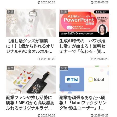
2026.06.28
2026.06.27
を手に入れよう
ボジア食堂〜アンコー
ル〜』が副業ファンの注
副 業
副 業
目を集める！
【推し活グッズが副業
生成AI時代の「パワポ推
に！】1個から作れるオリ
し活」が始まる！無料セ
ジナルPVCタオルホルダ
ミナーで「伝わる・資産
ーで、あなたの“好き”を
になる」スライド術をマ
2026.06.26
2026.06.26
ビジネスに！
スターしよう！
副 業
副 業
副業ファンや推し活勢に
副業を頑張るあなたへ朗
朗報！ME-Qから高級感あ
報！『labolファクタリン
ふれるオリジナルラゲッ
グfor弥生ユーザー』1周
ジタグが登場！
年記念キャンペーンで資
2026.06.26
2026.06.26