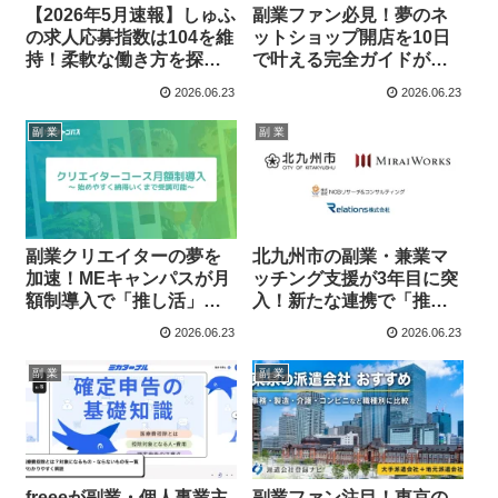
【2026年5月速報】しゅふ
副業ファン必見！夢のネ
の求人応募指数は104を維
ットショップ開店を10日
持！柔軟な働き方を探す
で叶える完全ガイドが登
副業ファンに朗報か？
場！
2026.06.23
2026.06.23
副 業
副 業
副業クリエイターの夢を
北九州市の副業・兼業マ
加速！MEキャンパスが月
ッチング支援が3年目に突
額制導入で「推し活」を
入！新たな連携で「推し
強力バックアップ
副業」が見つかるチャン
2026.06.23
2026.06.23
ス拡大！
副 業
副 業
freeeが副業・個人事業主
副業ファン注目！東京の