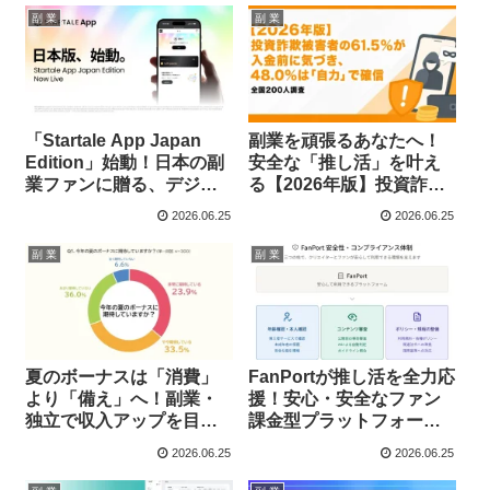
副 業
副 業
「Startale App Japan
副業を頑張るあなたへ！
Edition」始動！日本の副
安全な「推し活」を叶え
業ファンに贈る、デジタ
る【2026年版】投資詐欺
ルアセット管理の新常識
対策ガイド
2026.06.25
2026.06.25
副 業
副 業
夏のボーナスは「消費」
FanPortが推し活を全力応
より「備え」へ！副業・
援！安心・安全なファン
独立で収入アップを目指
課金型プラットフォーム
す新時代の働き方
で、もっとクリエイター
2026.06.25
2026.06.25
を支えよう！