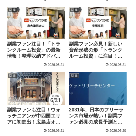
リが登場！
始めよう！
副 業
副 業
副業ファン注目！「トラ
副業ファン必見！新しい
ンクルーム投資」の最新
資産形成の形「トランク
情報！整理収納アドバイ
ルーム投資」に注目！ス
ザー監修「スペラボ泉大
ペラボ宝塚高司店オープ
2026.06.21
2026.06.21
津信太山店」オープンと
ン＆Amazon1位書籍プレ
賢い資産形成の秘訣
ゼント
副 業
副 業
副業ファンも注目！ウォ
2031年、日本のフリーラ
ッチニアンが中四国エリ
ンス市場が熱い！副業フ
アに初進出！広島店オー
ァン必見の成長予測と最
プンでリユース市場がさ
新トレンド
2026.06.21
2026.06.20
らに熱く！