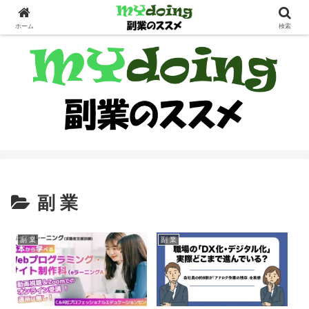
副業界隈
ホーム
検索
副 業
副 業
副 業