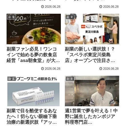
プンでトランクルーム投
投資で未来を拓くチャン
2026.06.28
2026.06.28
資の可能性が広がる！
ス到来！
副 業
副 業
副業ファン必見！ワンコ
副業の新しい選択肢！？
インで始める夢の飲食店
「スペラボ東淀川柴島
経営「asa朝食堂」が大阪
店」オープンで注目され
に誕生！
るトランクルーム投資の
2026.06.28
2026.06.28
魅力に迫る！
副 業
副 業
副業で目を酷使するあな
週1営業で夢を叶える！中
たへ！切らない眼瞼下垂
野に誕生したカンボジア
治療の新選択肢『アップ
料理専門店
ニーク』でクリアな視界
『CAMRODINNER カン