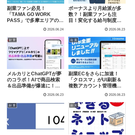
副業ファン必見！
ボーナスより月給派が多
「TAMA GO WORK
数？！副業ファンも注
PASS」で多摩エリアのク
目！変化する給与制度と
リエイティブキャリアを
賢い資産形成のヒント
2026.06.24
2026.06.23
掴もう
副 業
副 業
メルカリとChatGPTが夢
副業ECをさらに加速！
のコラボ！AIで商品検索
「クロスマ」がUI刷新＆
＆出品準備が爆速に！副
複数アカウント管理機能
業がもっと楽しくなる新
を新搭載！
2026.06.23
2026.06.23
機能
副 業
副 業