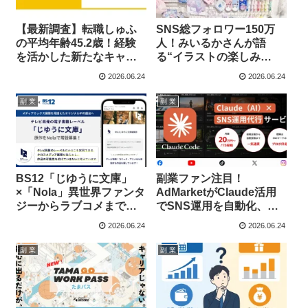
【最新調査】転職しゅふ
SNS総フォロワー150万
の平均年齢45.2歳！経験
人！みいるかさんが語
を活かした新たなキャリ
る“イラストの楽しみ
アチャンスが広がるか
方”とファン待望の最新情
2026.06.24
2026.06.24
も？！
報
副 業
副 業
BS12「じゆうに文庫」
副業ファン注目！
×「Nola」異世界ファンタ
AdMarketがClaude活用
ジーからラブコメまで！
でSNS運用を自動化、低
あなたの作品が電子書籍
コスト・低工数でプロ品
2026.06.24
2026.06.24
化、アニメ化のチャン
質を実現！
ス！
副 業
副 業