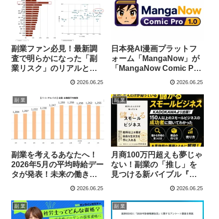
副業ファン必見！最新調
日本発AI漫画プラットフ
査で明らかになった「副
ォーム「MangaNow」が
業リスク」のリアルと安
「MangaNow Comic Pro
全に推し活（副業）を続
1.0」をリリース！ 副業ク
2026.06.25
2026.06.25
けるヒント
リエイターの夢を加速さ
せる新時代到来！
副 業
副 業
副業を考えるあなたへ！
月商100万円超えも夢じゃ
2026年5月の平均時給デー
ない！副業の「推し」を
タが発表！未来の働き方
見つける新バイブル『成
を見つけるヒントをゲッ
功した人だけが知ってい
2026.06.25
2026.06.25
トしよう！
る 儲かるスモールビジネ
ス』がついに登場！
副 業
副 業