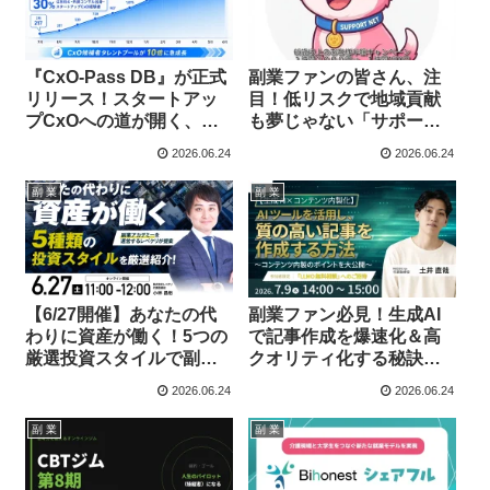
『CxO-Pass DB』が正式
副業ファンの皆さん、注
リリース！スタートアッ
目！低リスクで地域貢献
プCxOへの道が開く、副
も夢じゃない「サポート
業ファン注目の新サービ
ネット」が画期的なキャ
2026.06.24
2026.06.24
ス
ンペーンを展開！
副 業
副 業
【6/27開催】あなたの代
副業ファン必見！生成AI
わりに資産が働く！5つの
で記事作成を爆速化＆高
厳選投資スタイルで副業
クオリティ化する秘訣を
の可能性を広げる無料ウ
大公開する無料セミナー
2026.06.24
2026.06.24
ェビナー
開催！
副 業
副 業