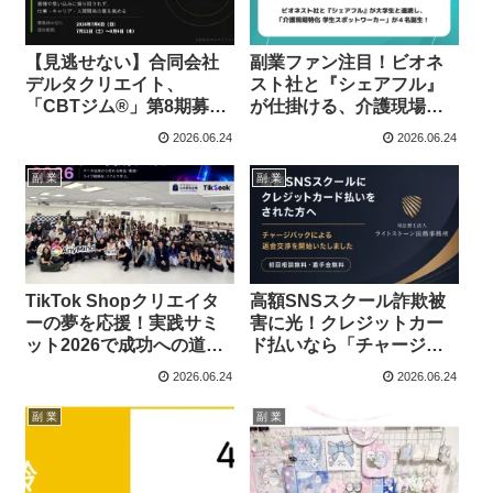
【見逃せない】合同会社
副業ファン注目！ビオネ
デルタクリエイト、
スト社と『シェアフル』
「CBTジム®」第8期募集
が仕掛ける、介護現場の
開始！あなたの副業・キ
新「推し活」バイトモデ
2026.06.24
2026.06.24
ャリアを加速させる思考
ルが誕生！
トレーニングを徹底解説
副 業
副 業
TikTok Shopクリエイタ
高額SNSスクール詐欺被
ーの夢を応援！実践サミ
害に光！クレジットカー
ット2026で成功への道筋
ド払いなら「チャージバ
を掴もう
ック」で返金交渉のチャ
2026.06.24
2026.06.24
ンス【初回・着手金無
料】
副 業
副 業