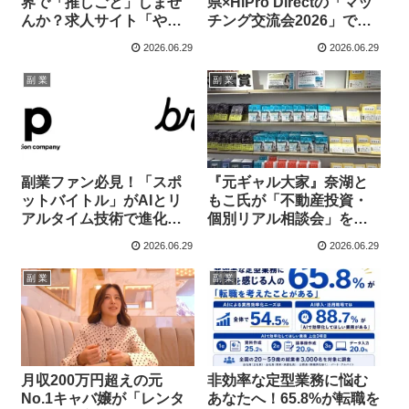
界で「推しごと」しませ
県×HiPro Directの「マッ
んか？求人サイト「やさ
チング交流会2026」で地
いジョブ」がオープン！
域貢献の推し活を始めよ
2026.06.29
2026.06.29
う！
副 業
副 業
副業ファン必見！「スポ
『元ギャル大家』奈湖と
ットバイトル」がAIとリ
もこ氏が「不動産投資・
アルタイム技術で進化！
個別リアル相談会」を人
あなたの「推しバイト」
数限定で無料開催！ロン
2026.06.29
2026.06.29
がもっと早く見つかる！
グセラー記念、ファン待
望の資産形成応援企画！
副 業
副 業
月収200万円超えの元
非効率な定型業務に悩む
No.1キャバ嬢が「レンタ
あなたへ！65.8%が転職を