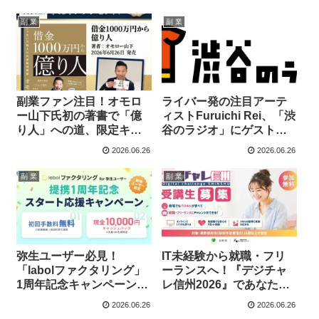
金調達の悩みを解決！
副 業
副 業
副業ファン注目！オモロ
ライバー発の注目アーテ
ー山下氏初の著書で「億
ィストFuruichi Rei、「渋
り人」への道、限定キャ
谷のラジオ」にゲスト出
ンペーンも開催！
演！推し活をさらに加速
2026.06.26
2026.06.26
させる最新情報
副 業
副 業
弥生ユーザー必見！
IT未経験から就職・フリ
「labolファクタリング」
ーランスへ！『デジチャ
1周年記念キャンペーンで
レ信州2026』であなたの
資金繰りを応援！
キャリアを推し進めよ
2026.06.26
2026.06.26
う！