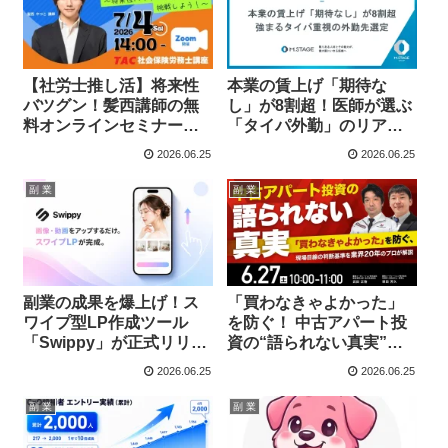
【社労士推し活】将来性
本業の賃上げ「期待な
バツグン！髪西講師の無
し」が8割超！医師が選ぶ
料オンラインセミナーで
「タイパ外勤」のリアル
副業の未来を掴もう！
に迫る
2026.06.25
2026.06.25
副 業
副 業
副業の成果を爆上げ！ス
「買わなきゃよかった」
ワイプ型LP作成ツール
を防ぐ！ 中古アパート投
「Swippy」が正式リリー
資の“語られない真実”を
ス！月額980円から、無料
業界20年のプロが解説す
2026.06.25
2026.06.25
プランでも公開までOK！
る無料ウェビナー開催！
副 業
副 業