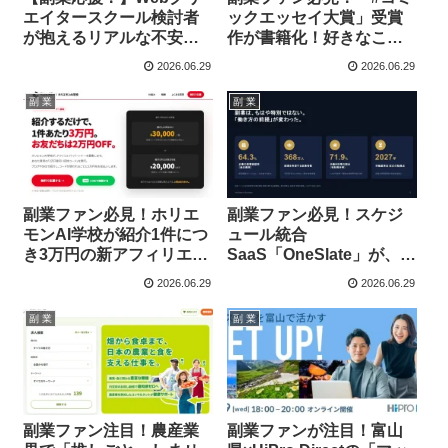
エイタースクール検討者
ックエッセイ大賞」受賞
が抱えるリアルな不安
作が書籍化！好きなこと
TOP10を徹底解剖！あな
を形にするクリエイター
2026.06.29
2026.06.29
たの「気になる」もきっ
の夢が叶う！
と見つかる！
副 業
副 業
副業ファン必見！ホリエ
副業ファン必見！スケジ
モンAI学校が紹介1件につ
ュール統合
き3万円の新アフィリエイ
SaaS「OneSlate」が、あ
ト制度を本日スタート！
なたの“推し活”を支える
2026.06.29
2026.06.29
福利厚生プランを提供開
始
副 業
副 業
副業ファン注目！農産業
副業ファンが注目！富山