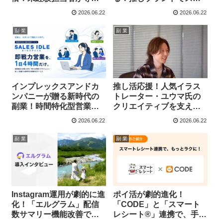
記事を量産し新規商談を
マバイト、夢の「and ST
2026.06.22
2026.06.22
多数獲得した成功事例
スキマバイト」がスター
ト！
副 業
副 業
インプレックスアンドカ
推し活応援！人気イラス
ンパニーが贈る新時代の
トレーター・ユウマ氏の
副業！時間特化型営業支
クリエイティブを支える
援『セールスアイドル』
Dropbox活用術と未来へ
2026.06.22
2026.06.22
であなたのスキルが輝
の挑戦
く！
副 業
副 業
Instagram運用が劇的に進
ポイ活が劇的進化！
化！「エルグラム」配信
「CODE」と「スマート
数サマリー機能改善で副
レシート®」連携で、手間