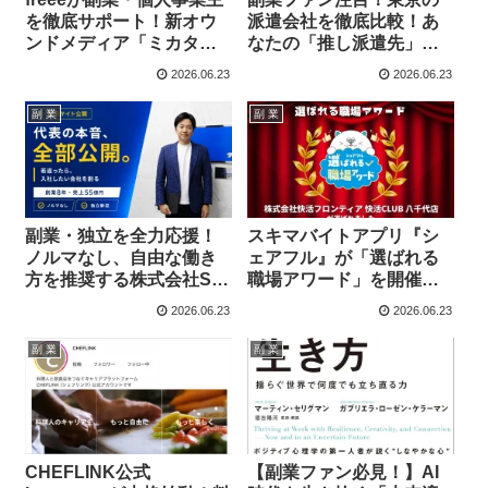
を徹底サポート！新オウ
派遣会社を徹底比較！あ
ンドメディア「ミカター
なたの「推し派遣先」を
ナル」であなたの「次の
見つける最新ガイドが公
2026.06.23
2026.06.23
一歩」を応援！
開！
副 業
副 業
副業・独立を全力応援！
スキマバイトアプリ『シ
ノルマなし、自由な働き
ェアフル』が「選ばれる
方を推奨する株式会社SA
職場アワード」を開催！
の新採用サイトが副業フ
快活CLUB 八千代店が長
2026.06.23
2026.06.23
ァン必見！
期雇用を実現した秘訣と
は？
副 業
副 業
CHEFLINK公式
【副業ファン必見！】AI