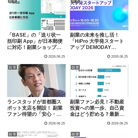
副 業
副 業
「BASE」の「送り状一
副業の未来を推し活！
括印刷 App」が日本郵便
「HiPro 大学発スタート
に対応！副業ショップオ
アップ DEMODAY
ーナーの発送業務がさら
2026」で副業CxOが大活
2026.06.25
2026.06.25
にスムーズに！
躍！
副 業
副 業
ランスタッドが首都圏ス
副業ファン必見！不動産
ポット支店を開設！ 副業
投資への第一歩、自己資
ファン待望の「安心・手
金はどう貯める？最新ア
軽なスポット派遣」で新
ンケートで「推し投資」
2026.06.25
2026.06.25
たな推し活を応援！
を応援！
副 業
副 業