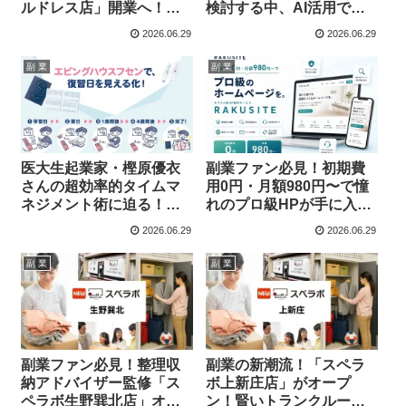
ルドレス店」開業へ！
検討する中、AI活用で副
ABEMA『資産、全部売っ
業チャンスと職場改善を
2026.06.29
2026.06.29
てみた』で明かされたリ
掴む秘訣
アルな金銭事情と起業家
副 業
副 業
としての覚悟
医大生起業家・樫原優衣
副業ファン必見！初期費
さんの超効率的タイムマ
用0円・月額980円〜で憧
ネジメント術に迫る！
れのプロ級HPが手に入
『エビングハウスフセ
る！「RAKUSITE」があ
2026.06.29
2026.06.29
ン』開発秘話がライフハ
なたのWebビジネスを強
ッカー・ジャパンで公開
力サポート！
副 業
副 業
副業ファン必見！整理収
副業の新潮流！「スペラ
納アドバイザー監修「ス
ボ上新庄店」がオープ
ペラボ生野巽北店」オー
ン！賢いトランクルーム