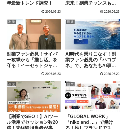
年最新トレンド調査！
未来！副業チャンスも広
がる無料オンラインセミ
2026.06.23
2026.06.23
ナー開催
副 業
副 業
副業ファン必見！サイバ
AI時代を乗りこなす！副
ー攻撃から「推し活」を
業ファン必見の「ハコブ
守る！イーセットジャパ
ネ」で、あなたもAI事業
ンがTBSラジオで最新対
開発の波に乗ろう！
2026.06.23
2026.06.22
策を解説
副 業
副 業
【副業でSEO！】AIツー
「GLOBAL WORK」
ル活用でセッション数20
「niko and …」で働け
倍！未経験担当者が専門
る！推しブランドでスキ